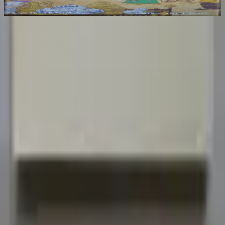
25
€
Sombrero
75
Votre librairie indépendante au cœur de Paris depuis plus de
25 ans. Un lieu chaleureux et accueillant pour tous les
amoureux des mots.
Catalogue
Informations légales
Conditions Générales d'Utilisation
Conditions Générales de Vente
Contact
Page de contact
40 Rue Notre Dame de Lorette, 75009 Paris
06 13 17 10 79
contact@sombrero75.com