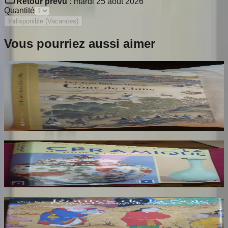
Retour prévu :
mardi 25 août 2026
Quantité
Indisponible (Vacances)
Vous pourriez aussi aimer
Les Très Riches Heures de la Cour de Chine :
Chefs-D'oeuvre de la Peinture Impériale des
Qing 1662-1796
REY M Catherine
30
€
La Céramique d'Extreme Orient
AYERS J
34
€
Sur les Routes de la Soie
BEURDELEY Cecile