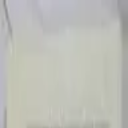
Sombrero
75
Accueil
Catalogue
Contact
Connexion
S'inscrire