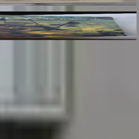
lumes : III, IV et V
x des mots.