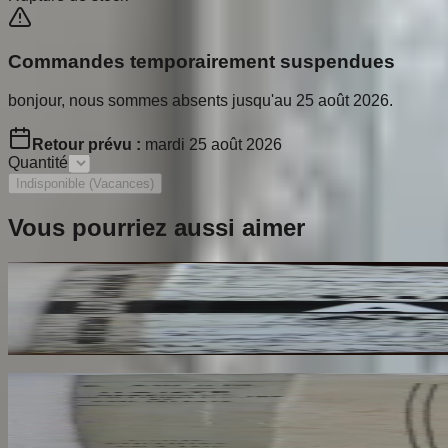
Commandes temporairement suspendues
bonjour, nous sommes absents jusqu'au 25 août 2026.
Retour prévu :
mardi 25 août 2026
Quantité
Indisponible (Vacances)
Vous pourriez aussi aimer
Ailleurs
RESTANY Pierre
65
€
Dante Hérétique et Révolutionnaire et Socialiste
AROUX