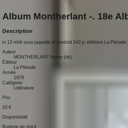
Album Montherlant -. 18e A
Description
in 12 relié sous jaquette et rhodoïd 242 p. éditions La Pléiad
Auteur
MONTHERLANT Henry (de)
Éditeur
La Pléiade
Année
1979
Catégorie
Littérature
Prix
20
€
Disponibilité
Rupture de stock