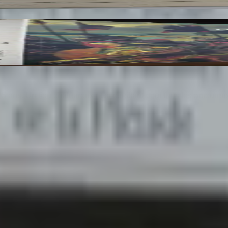
res du Musée du Louvre et du Musée d'Orsay. 3 Vo
25 ans. Un lieu chaleureux et accueillant pour tous les amoureu