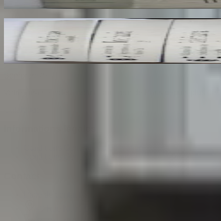
30
€
Ecole Francaise. Catalogue Sommaire des Peintu
COMPIN isabelle
70
€
Sombrero
75
Votre librairie indépendante au cœur de Paris depuis plus de 
Catalogue
Informations légales
Conditions Générales d'Utilisation
Conditions Générales de Vente
Contact
Page de contact
40 Rue Notre Dame de Lorette, 75009 Paris