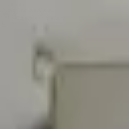
Sombrero
75
Accueil
Catalogue
Contact
Connexion
S'inscrire