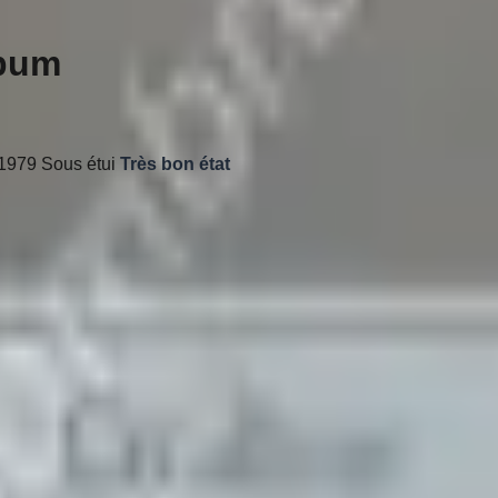
lbum
e 1979 Sous étui
Très bon état