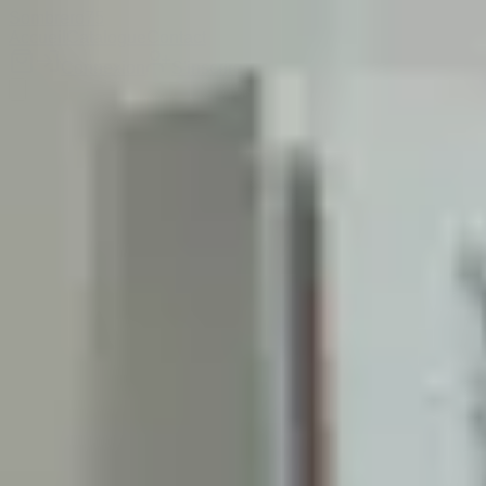
Sombrero
75
Accueil
Catalogue
Contact
Connexion
S'inscrire