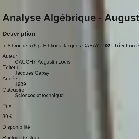
Analyse Algébrique - Augu
Description
In 8 broché 576 p. Editions Jacques GABAY 1989.
Très bon é
Auteur
CAUCHY Augustin Louis
Éditeur
Jacques Gabay
Année
1989
Catégorie
Sciences et technique
Prix
30
€
Disponibilité
Rupture de stock