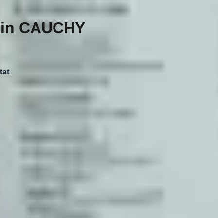
stin CAUCHY
tat