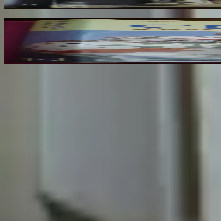
25
€
La Céramique d'Extreme Orient
AYERS J
34
€
Sombrero
75
Votre librairie indépendante au cœur de Paris depuis plus de 
Catalogue
Informations légales
Conditions Générales d'Utilisation
Conditions Générales de Vente
Contact
Page de contact
40 Rue Notre Dame de Lorette, 75009 Paris