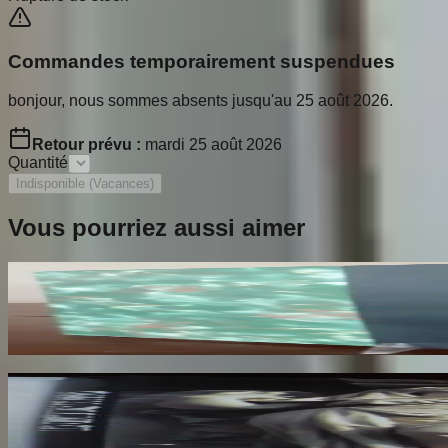
Commandes temporairement suspendues
bonjour, nous sommes absents jusqu'au 25 août 2026.
Retour prévu :
mardi 25 août 2026
Quantité
Indisponible (Vacances)
Vous pourriez aussi aimer
Les Croix Limousines de la Fin du XIIe au début
THOBY Paul
140
€
Les Cariatides de Paris
NEBOUT Jacqueline