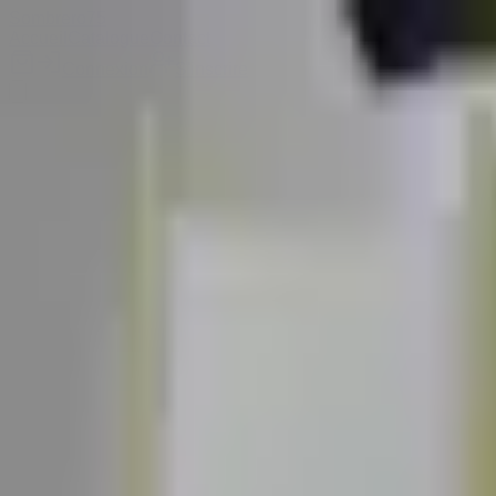
Sombrero
75
Accueil
Catalogue
Contact
Connexion
S'inscrire