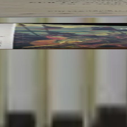
res du Musée du Louvre et du Musée d'Orsay. 3 Vo
25 ans. Un lieu chaleureux et accueillant pour tous les amoureu