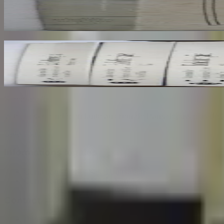
AROUX
30
€
Ecole Francaise. Catalogue Sommaire des Peintu
COMPIN isabelle
70
€
Sombrero
75
Votre librairie indépendante au cœur de Paris depuis plus de 
Catalogue
Informations légales
Conditions Générales d'Utilisation
Conditions Générales de Vente
Contact
Page de contact