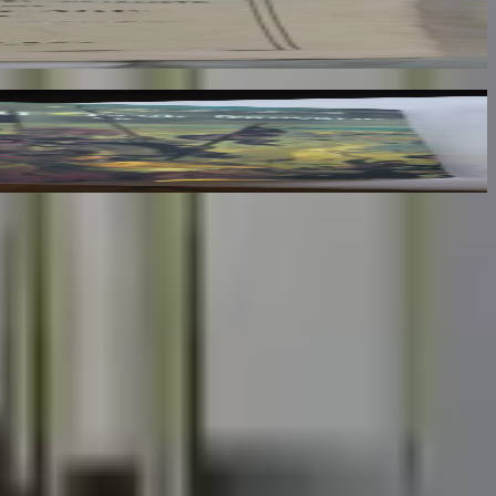
lumes : III, IV et V
x des mots.