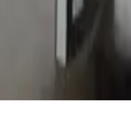
Catalogue
Informations légales
Conditions Générales d'Utilisation
Conditions Générales de Vente
Contact
Page de contact
40 Rue Notre Dame de Lorette, 75009 Paris
06 13 17 10 79
contact@sombrero75.com
©
2026
Librairie Sombrero75. Tous droits réservés.