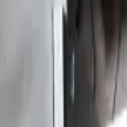
Sombrero
75
Accueil
Catalogue
Contact
Connexion
S'inscrire