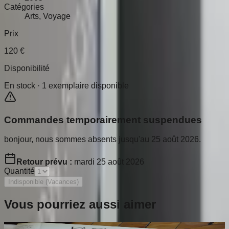
Catégories
Arts, Voyage
Prix
120
€
Disponibilité
En stock ·
1
exemplaire disponible
Commandes temporairement suspendues
bonjour, nous sommes absents jusqu'au 25 août 2026.
Retour prévu :
mardi 25 août 2026
Quantité
Indisponible (Vacances)
Vous pourriez aussi aimer
Rouault. L'Oeuvre Peint. Volume 2