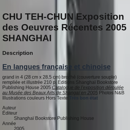
CHU TEH-CHUN Exposition
des Oeuvres Récentes 2005
SHANGHAI
Description
En langues française et chinoise
grand in 4 (28 cm x 28.5 cm) broché (couverture souple)
rempliée et illustrée 210 p. Editions Shanghaï Bookstore
Publishing House 2005
Catalogue de l'exposition déroulée
au Musée des Beaux Arts de Shangaï en 2005
Photos N&B
Illustrations couleurs Hors Texte
Très bon état
Auteur
Éditeur
Shanghaï Bookstore Publishing House
Année
2005