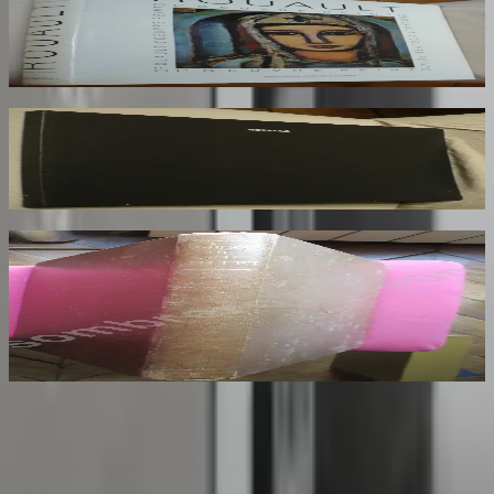
ROUAULT Isabelle
170
€
Rotella. Dal Decollage alla Nuova Immagine
RESTANY Pierre
73
€
Les Dessins de F. Millet illustré de Cinquante
Reproductions en Fac Similé d'après les
Dessins Originaux du Maître
BENEDITE Léonce
140
€
Sombrero
75
Votre librairie indépendante au cœur de Paris depuis plus de
25 ans. Un lieu chaleureux et accueillant pour tous les
amoureux des mots.