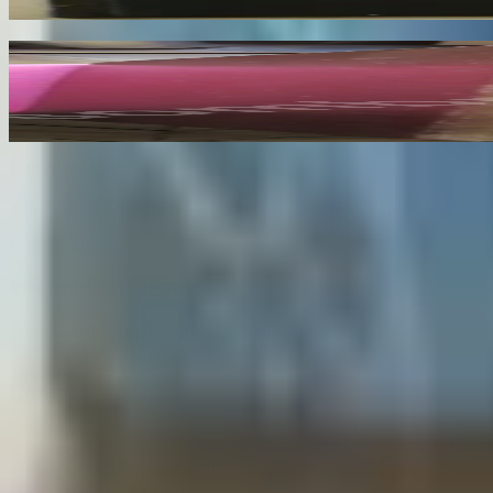
73
€
Les Dessins de F. Millet illustré de Cinquante 
BENEDITE Léonce
140
€
Sombrero
75
Votre librairie indépendante au cœur de Paris depuis plus de 
Catalogue
Informations légales
Conditions Générales d'Utilisation
Conditions Générales de Vente
Contact
Page de contact
40 Rue Notre Dame de Lorette, 75009 Paris