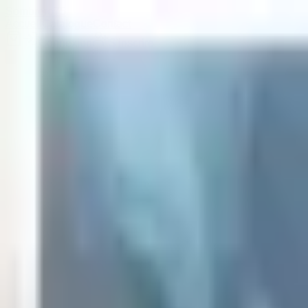
Sombrero
75
Accueil
Catalogue
Contact
Connexion
S'inscrire