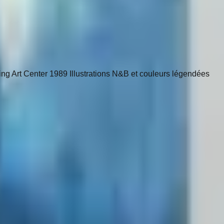
 Ling Art Center 1989 Illustrations N&B et couleurs légendées