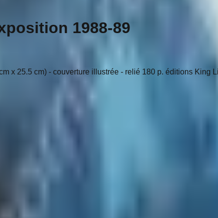
xposition 1988-89
 cm x 25.5 cm) - couverture illustrée - relié 180 p. éditions King