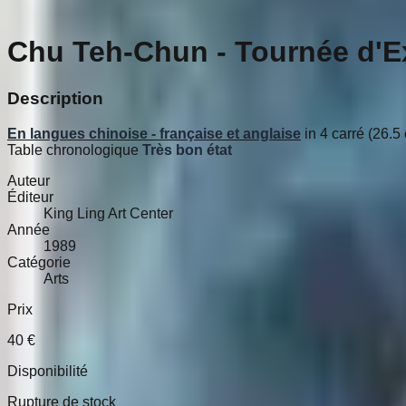
Chu Teh-Chun - Tournée d'E
Description
En langues chinoise - française et anglaise
in 4 carré (26.5
Table chronologique
Très bon état
Auteur
Éditeur
King Ling Art Center
Année
1989
Catégorie
Arts
Prix
40
€
Disponibilité
Rupture de stock