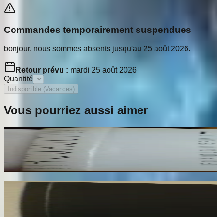
Commandes temporairement suspendues
bonjour, nous sommes absents jusqu'au 25 août 2026.
Retour prévu :
mardi 25 août 2026
Quantité
Indisponible (Vacances)
Vous pourriez aussi aimer
Rouault. L'Oeuvre Peint. Volume 2
ROUAULT Isabelle
170
€
Rotella. Dal Decollage alla Nuova Immagine
RESTANY Pierre