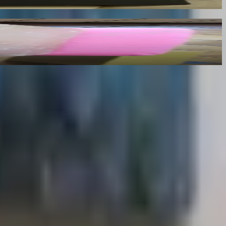
riginaux du Maître
x des mots.