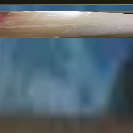
Reproductions en Fac Similé d'après les Dessins O
25 ans. Un lieu chaleureux et accueillant pour tous les amoureu