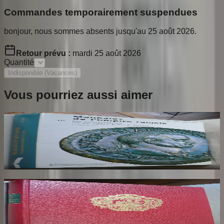
Commandes temporairement suspendues
bonjour, nous sommes absents jusqu'au 25 août 2026.
Retour prévu :
mardi 25 août 2026
Quantité
Indisponible (Vacances)
Vous pourriez aussi aimer
Catalogue Monnaies de l'Empire Romain.
Tome 3. Jean Baptiste Giard
GIARD Jean Baptiste
80
€
Armorial de la Ville de Paris. Dédicaces au
Maire de Paris
HERON DE VILLEFOSSE