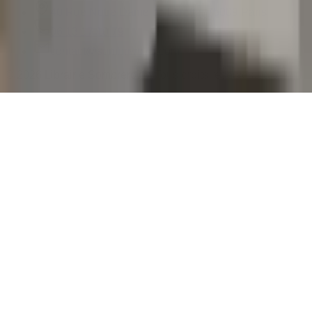
40 Rue Notre Dame de Lorette, 75009 Paris
06 13 17 10 79
contact@sombrero75.com
©
2026
Librairie Sombrero75. Tous droits réservés.