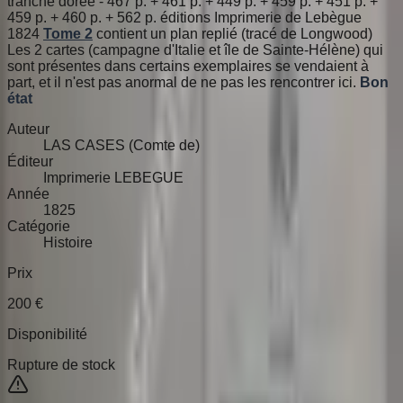
tranche dorée - 467 p. + 461 p. + 449 p. + 459 p. + 451 p. +
459 p. + 460 p. + 562 p. éditions Imprimerie de Lebègue
1824
Tome 2
contient un plan replié (tracé de Longwood)
Les 2 cartes (campagne d'Italie et île de Sainte-Hélène) qui
sont présentes dans certains exemplaires se vendaient à
part, et il n'est pas anormal de ne pas les rencontrer ici.
Bon
état
Auteur
LAS CASES (Comte de)
Éditeur
Imprimerie LEBEGUE
Année
1825
Catégorie
Histoire
Prix
200
€
Disponibilité
Rupture de stock