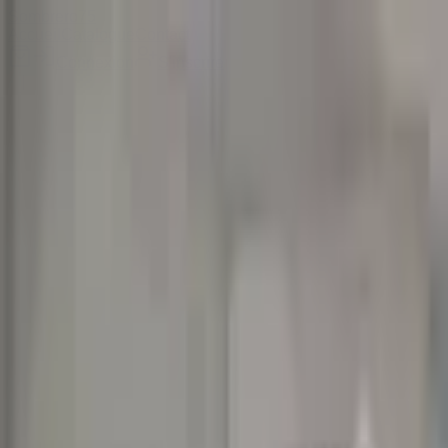
Sombrero
75
Accueil
Catalogue
Contact
Connexion
S'inscrire