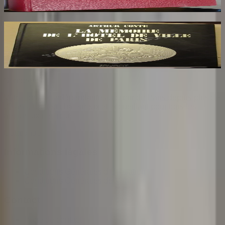
85
€
La Mémoire de l'Hôtel de Ville de Paris
CONTE Arthur
26
€
Sombrero
75
Votre librairie indépendante au cœur de Paris depuis plus de
25 ans. Un lieu chaleureux et accueillant pour tous les
amoureux des mots.
Catalogue
Informations légales
Conditions Générales d'Utilisation
Conditions Générales de Vente
Contact
Page de contact