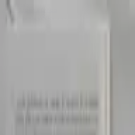
Sombrero
75
Accueil
Catalogue
Contact
Connexion
S'inscrire