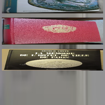
GIARD Jean Baptiste
80
€
Armorial de la Ville de Paris. Dédicaces au
Maire de Paris
HERON DE VILLEFOSSE
85
€
La Mémoire de l'Hôtel de Ville de Paris
CONTE Arthur
26
€
Sombrero
75
Votre librairie indépendante au cœur de Paris depuis plus de
25 ans. Un lieu chaleureux et accueillant pour tous les
amoureux des mots.
Catalogue