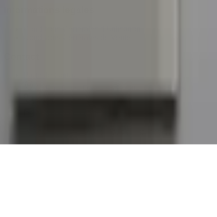
Informations légales
Conditions Générales d'Utilisation
Conditions Générales de Vente
Contact
Page de contact
40 Rue Notre Dame de Lorette, 75009 Paris
06 13 17 10 79
contact@sombrero75.com
©
2026
Librairie Sombrero75. Tous droits réservés.