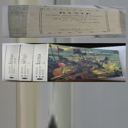
Dante Hérétique et Révolutionnaire et
Socialiste
AROUX
30
€
Ecole Francaise. Catalogue Sommaire des
Peintures du Musée du Louvre et du Musée
d'Orsay. 3 Volumes : III, IV et V
COMPIN isabelle
70
€
Sombrero
75
Votre librairie indépendante au cœur de Paris depuis plus de
25 ans. Un lieu chaleureux et accueillant pour tous les
amoureux des mots.
Catalogue