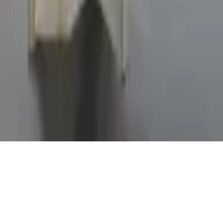
Informations légales
Conditions Générales d'Utilisation
Conditions Générales de Vente
Contact
Page de contact
40 Rue Notre Dame de Lorette, 75009 Paris
06 13 17 10 79
contact@sombrero75.com
©
2026
Librairie Sombrero75. Tous droits réservés.