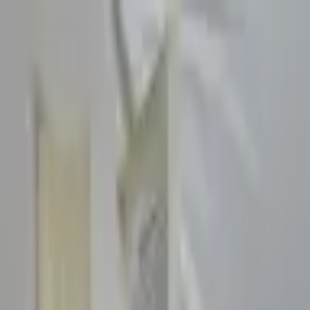
Sombrero
75
Accueil
Catalogue
Contact
Connexion
S'inscrire