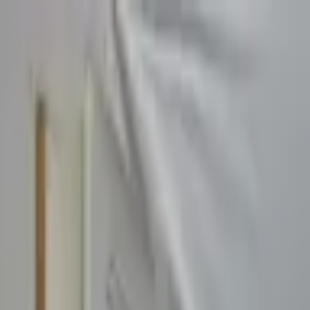
Sombrero
75
Accueil
Catalogue
Contact
Connexion
S'inscrire