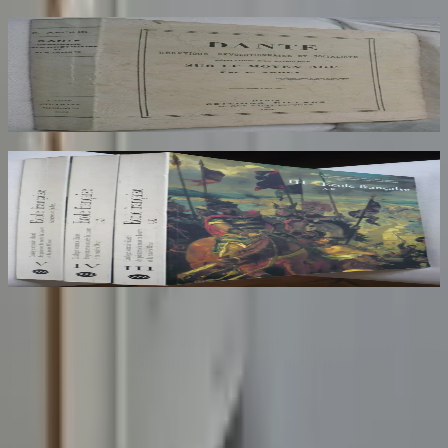
Dante Hérétique et Révolutionnaire et
Socialiste
AROUX
30
€
Ecole Francaise. Catalogue Sommaire des
Peintures du Musée du Louvre et du Musée
d'Orsay. 3 Volumes : III, IV et V
COMPIN isabelle
70
€
Sombrero
75
Votre librairie indépendante au cœur de Paris depuis plus de
25 ans. Un lieu chaleureux et accueillant pour tous les
amoureux des mots.
Catalogue