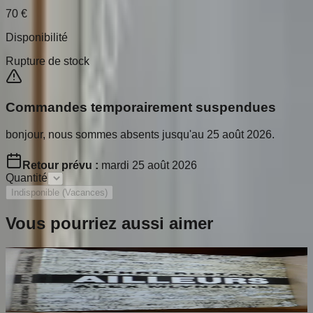
70
€
Disponibilité
Rupture de stock
Commandes temporairement suspendues
bonjour, nous sommes absents jusqu'au 25 août 2026.
Retour prévu :
mardi 25 août 2026
Quantité
Indisponible (Vacances)
Vous pourriez aussi aimer
Ailleurs
RESTANY Pierre
65
€