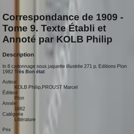
Correspondance de 1909 -
Tome 9. Texte Établi et
Annoté par KOLB Philip
Description
In 8 cartonnage sous jaquette illustrée 271 p. Editions Plon
1982
Très Bon état
Auteur
KOLB Philip,PROUST Marcel
Éditeur
Plon
Année
1982
Catégorie
Littérature
Prix