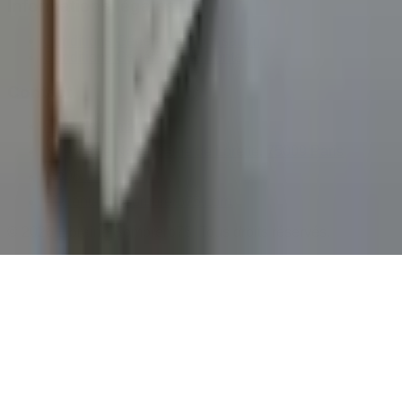
Informations légales
Conditions Générales d'Utilisation
Conditions Générales de Vente
Contact
Page de contact
40 Rue Notre Dame de Lorette, 75009 Paris
06 13 17 10 79
contact@sombrero75.com
©
2026
Librairie Sombrero75. Tous droits réservés.