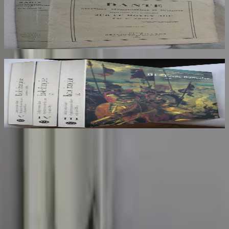
Socialiste
AROUX
30
€
Ecole Francaise. Catalogue Sommaire des
Peintures du Musée du Louvre et du Musée
d'Orsay. 3 Volumes : III, IV et V
COMPIN isabelle
70
€
Sombrero
75
Votre librairie indépendante au cœur de Paris depuis plus de
25 ans. Un lieu chaleureux et accueillant pour tous les
amoureux des mots.
Catalogue
Informations légales