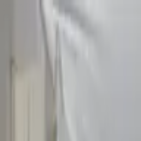
Sombrero
75
Accueil
Catalogue
Contact
Connexion
S'inscrire