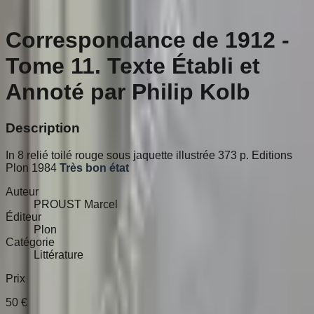
Correspondance de 1912 -
Tome 11. Texte Établi et
Annoté par Philip Kolb
Description
In 8 relié toilé rouge sous jaquette illustrée 373 p. Editions
Plon 1984
Très bon état
Auteur
PROUST Marcel
Éditeur
Plon
Catégorie
Littérature
Prix
50
€