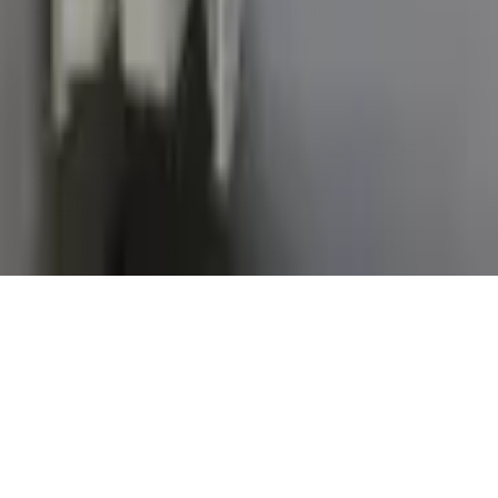
Conditions Générales d'Utilisation
Conditions Générales de Vente
Contact
Page de contact
40 Rue Notre Dame de Lorette, 75009 Paris
06 13 17 10 79
contact@sombrero75.com
©
2026
Librairie Sombrero75. Tous droits réservés.