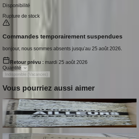
Disponibilité
Rupture de stock
Commandes temporairement suspendues
bonjour, nous sommes absents jusqu'au 25 août 2026.
Retour prévu :
mardi 25 août 2026
Quantité
Indisponible (Vacances)
Vous pourriez aussi aimer
Ailleurs
RESTANY Pierre
65
€
Dante Hérétique et Révolutionnaire et