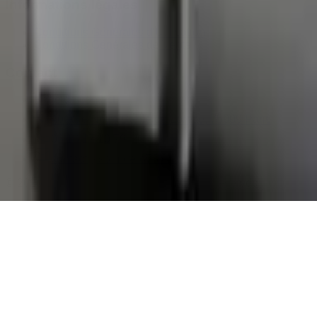
Informations légales
Conditions Générales d'Utilisation
Conditions Générales de Vente
Contact
Page de contact
40 Rue Notre Dame de Lorette, 75009 Paris
06 13 17 10 79
contact@sombrero75.com
©
2026
Librairie Sombrero75. Tous droits réservés.