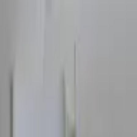
Sombrero
75
Accueil
Catalogue
Contact
Connexion
S'inscrire