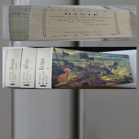
Dante Hérétique et Révolutionnaire et
Socialiste
AROUX
30
€
Ecole Francaise. Catalogue Sommaire des
Peintures du Musée du Louvre et du Musée
d'Orsay. 3 Volumes : III, IV et V
COMPIN isabelle
70
€
Sombrero
75
Votre librairie indépendante au cœur de Paris depuis plus de
25 ans. Un lieu chaleureux et accueillant pour tous les
amoureux des mots.
Catalogue