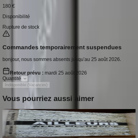
180
€
Disponibilité
Rupture de stock
Commandes temporairement suspendues
bonjour, nous sommes absents jusqu'au 25 août 2026.
Retour prévu :
mardi 25 août 2026
Quantité
Indisponible (Vacances)
Vous pourriez aussi aimer
Ailleurs
RESTANY Pierre
65
€