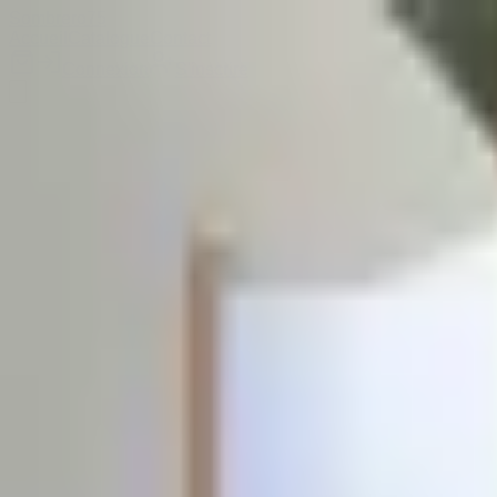
Sombrero
75
Accueil
Catalogue
Contact
Connexion
S'inscrire