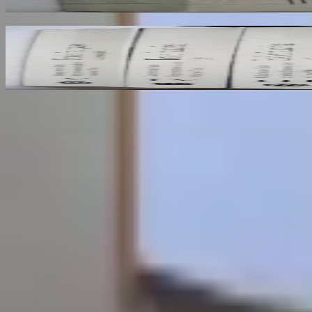
30
€
Ecole Francaise. Catalogue Sommaire des Peintu
COMPIN isabelle
70
€
Sombrero
75
Votre librairie indépendante au cœur de Paris depuis plus de 
Catalogue
Informations légales
Conditions Générales d'Utilisation
Conditions Générales de Vente
Contact
Page de contact
40 Rue Notre Dame de Lorette, 75009 Paris