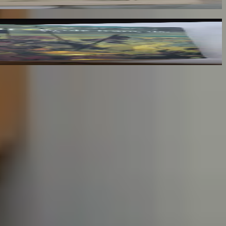
lumes : III, IV et V
x des mots.