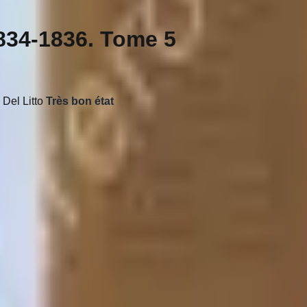
834-1836. Tome 5
 Del Litto
Très bon état