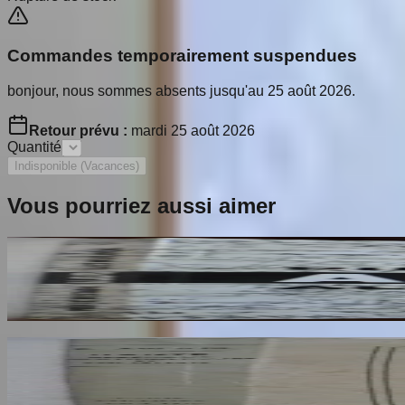
Commandes temporairement suspendues
bonjour, nous sommes absents jusqu'au 25 août 2026.
Retour prévu :
mardi 25 août 2026
Quantité
Indisponible (Vacances)
Vous pourriez aussi aimer
Ailleurs
RESTANY Pierre
65
€
Dante Hérétique et Révolutionnaire et Socialiste
AROUX