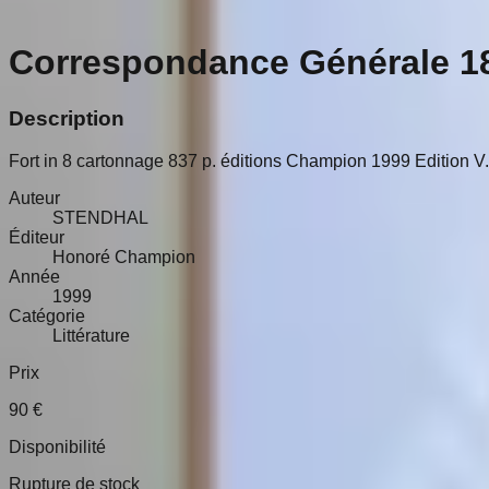
Correspondance Générale 1
Description
Fort in 8 cartonnage 837 p. éditions Champion 1999 Edition V.
Auteur
STENDHAL
Éditeur
Honoré Champion
Année
1999
Catégorie
Littérature
Prix
90
€
Disponibilité
Rupture de stock