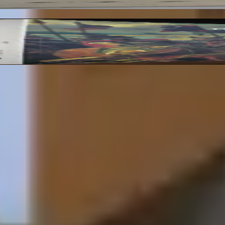
res du Musée du Louvre et du Musée d'Orsay. 3 Vo
25 ans. Un lieu chaleureux et accueillant pour tous les amoureu