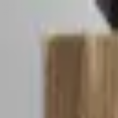
Sombrero
75
Accueil
Catalogue
Contact
Connexion
S'inscrire