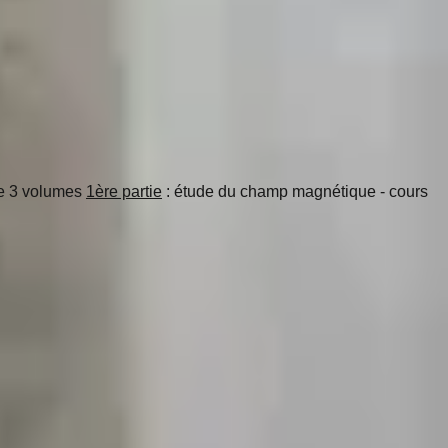
de 3 volumes
1ère partie
: étude du champ magnétique - cours