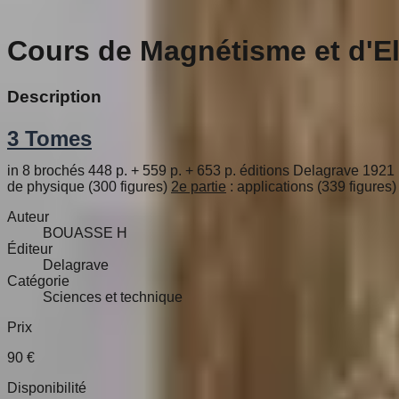
Cours de Magnétisme et d'El
Description
3 Tomes
in 8 brochés 448 p. + 559 p. + 653 p. éditions Delagrave 1
de physique (300 figures)
2e partie
: applications (339 figures
Auteur
BOUASSE H
Éditeur
Delagrave
Catégorie
Sciences et technique
Prix
90
€
Disponibilité