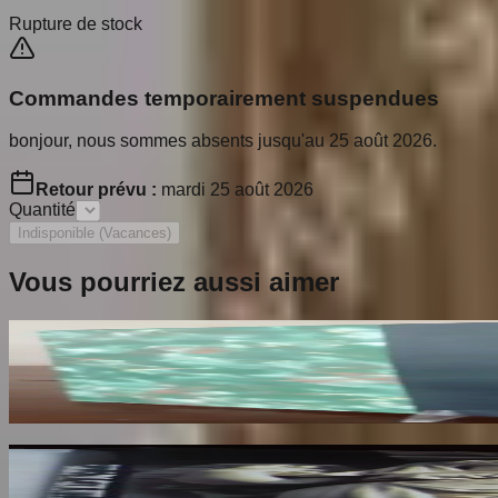
Rupture de stock
Commandes temporairement suspendues
bonjour, nous sommes absents jusqu'au 25 août 2026.
Retour prévu :
mardi 25 août 2026
Quantité
Indisponible (Vacances)
Vous pourriez aussi aimer
Les Croix Limousines de la Fin du XIIe au début
THOBY Paul
140
€
Les Cariatides de Paris