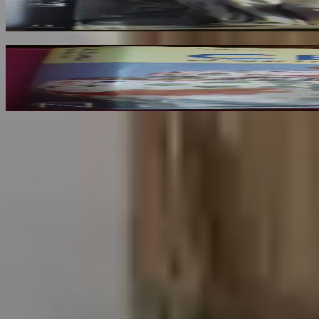
NEBOUT Jacqueline
25
€
La Céramique d'Extreme Orient
AYERS J
34
€
Sombrero
75
Votre librairie indépendante au cœur de Paris depuis plus de 
Catalogue
Informations légales
Conditions Générales d'Utilisation
Conditions Générales de Vente
Contact
Page de contact