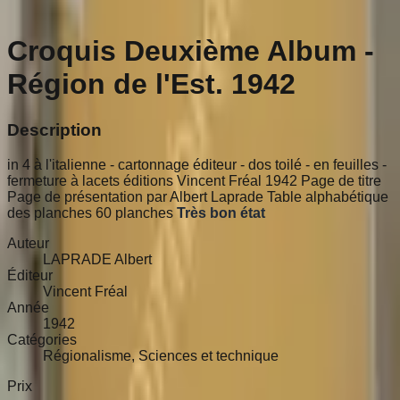
Croquis Deuxième Album -
Région de l'Est. 1942
Description
in 4 à l'italienne - cartonnage éditeur - dos toilé - en feuilles -
fermeture à lacets éditions Vincent Fréal 1942 Page de titre
Page de présentation par Albert Laprade Table alphabétique
des planches 60 planches
Très bon état
Auteur
LAPRADE Albert
Éditeur
Vincent Fréal
Année
1942
Catégories
Régionalisme, Sciences et technique
Prix