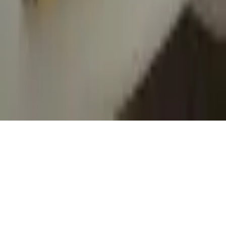
Conditions Générales d'Utilisation
Conditions Générales de Vente
Contact
Page de contact
40 Rue Notre Dame de Lorette, 75009 Paris
06 13 17 10 79
contact@sombrero75.com
©
2026
Librairie Sombrero75. Tous droits réservés.