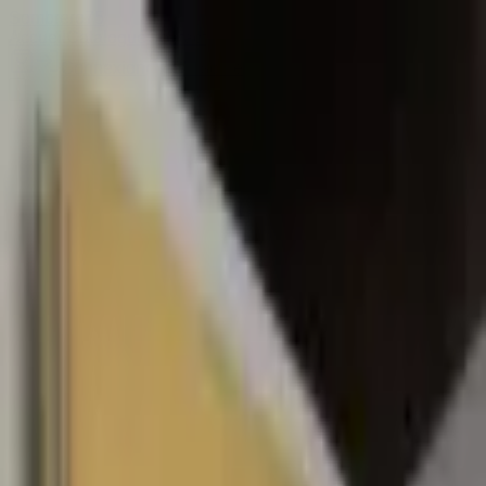
Sombrero
75
Accueil
Catalogue
Contact
Connexion
S'inscrire