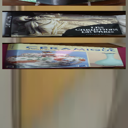
140
€
Les Cariatides de Paris
NEBOUT Jacqueline
25
€
La Céramique d'Extreme Orient
AYERS J
34
€
Sombrero
75
Votre librairie indépendante au cœur de Paris depuis plus de
25 ans. Un lieu chaleureux et accueillant pour tous les
amoureux des mots.
Catalogue
Informations légales