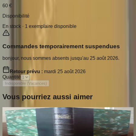
60
€
Disponibilité
En stock ·
1
exemplaire disponible
Commandes temporairement suspendues
bonjour, nous sommes absents jusqu'au 25 août 2026.
Retour prévu :
mardi 25 août 2026
Quantité
Indisponible (Vacances)
Vous pourriez aussi aimer
Les Croix Limousines de la Fin du XIIe au
début du XIVe siècles
THOBY Paul