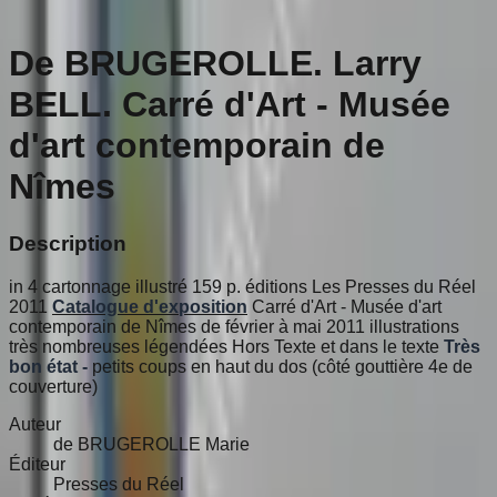
De BRUGEROLLE. Larry
BELL. Carré d'Art - Musée
d'art contemporain de
Nîmes
Description
in 4 cartonnage illustré 159 p. éditions Les Presses du Réel
2011
Catalogue d'exposition
Carré d'Art - Musée d'art
contemporain de Nîmes de février à mai 2011 illustrations
très nombreuses légendées Hors Texte et dans le texte
Très
bon état -
petits coups en haut du dos (côté gouttière 4e de
couverture)
Auteur
de BRUGEROLLE Marie
Éditeur
Presses du Réel