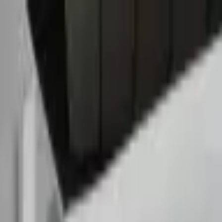
Sombrero
75
Accueil
Catalogue
Contact
Connexion
S'inscrire