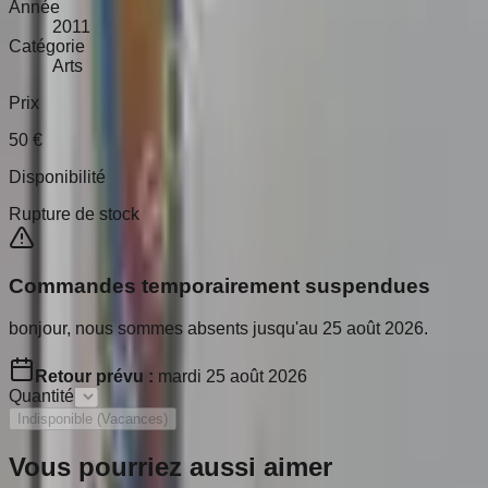
Année
2011
Catégorie
Arts
Prix
50
€
Disponibilité
Rupture de stock
Commandes temporairement suspendues
bonjour, nous sommes absents jusqu'au 25 août 2026.
Retour prévu :
mardi 25 août 2026
Quantité
Indisponible (Vacances)
Vous pourriez aussi aimer