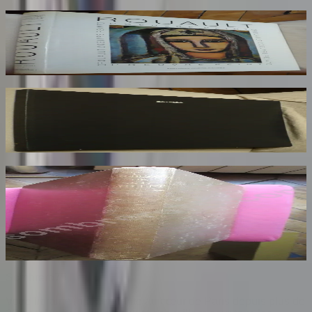
Rouault. L'Oeuvre Peint. Volume 2
ROUAULT Isabelle
170
€
Rotella. Dal Decollage alla Nuova Immagine
RESTANY Pierre
73
€
Les Dessins de F. Millet illustré de Cinquante
Reproductions en Fac Similé d'après les
Dessins Originaux du Maître
BENEDITE Léonce
140
€
Sombrero
75
Votre librairie indépendante au cœur de Paris depuis plus de