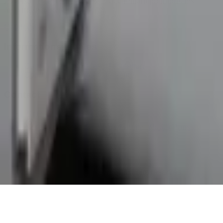
25 ans. Un lieu chaleureux et accueillant pour tous les
amoureux des mots.
Catalogue
Informations légales
Conditions Générales d'Utilisation
Conditions Générales de Vente
Contact
Page de contact
40 Rue Notre Dame de Lorette, 75009 Paris
06 13 17 10 79
contact@sombrero75.com
©
2026
Librairie Sombrero75. Tous droits réservés.