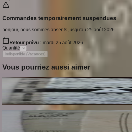
Commandes temporairement suspendues
bonjour, nous sommes absents jusqu'au 25 août 2026.
Retour prévu :
mardi 25 août 2026
Quantité
Indisponible (Vacances)
Vous pourriez aussi aimer
Ailleurs
RESTANY Pierre
65
€
Dante Hérétique et Révolutionnaire et Socialiste
AROUX