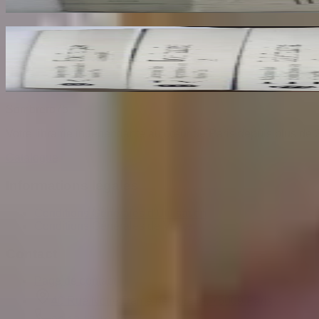
30
€
Ecole Francaise. Catalogue Sommaire des Peintu
COMPIN isabelle
70
€
Sombrero
75
Votre librairie indépendante au cœur de Paris depuis plus de 
Catalogue
Informations légales
Conditions Générales d'Utilisation
Conditions Générales de Vente
Contact
Page de contact
40 Rue Notre Dame de Lorette, 75009 Paris