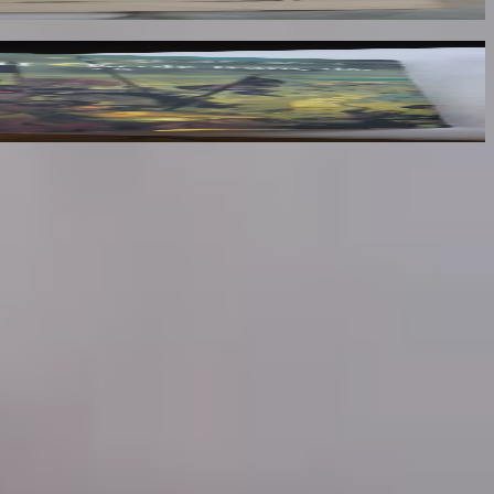
lumes : III, IV et V
x des mots.