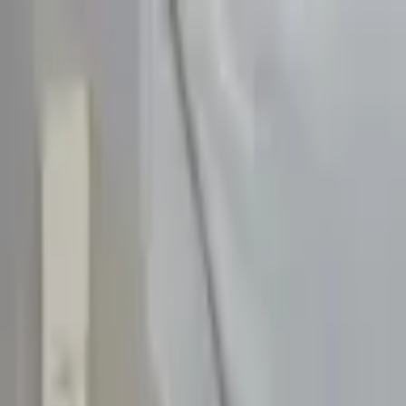
Sombrero
75
Accueil
Catalogue
Contact
Connexion
S'inscrire