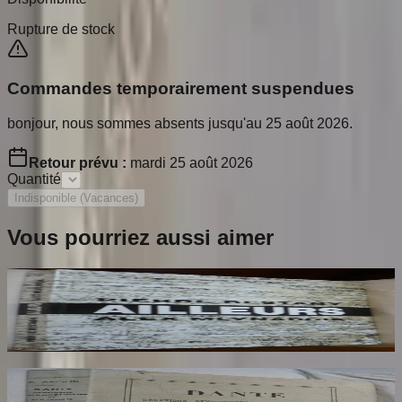
Rupture de stock
Commandes temporairement suspendues
bonjour, nous sommes absents jusqu'au 25 août 2026.
Retour prévu :
mardi 25 août 2026
Quantité
Indisponible (Vacances)
Vous pourriez aussi aimer
Ailleurs
RESTANY Pierre
65
€
Dante Hérétique et Révolutionnaire et
Socialiste