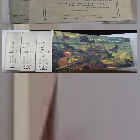
AROUX
30
€
Ecole Francaise. Catalogue Sommaire des
Peintures du Musée du Louvre et du Musée
d'Orsay. 3 Volumes : III, IV et V
COMPIN isabelle
70
€
Sombrero
75
Votre librairie indépendante au cœur de Paris depuis plus de
25 ans. Un lieu chaleureux et accueillant pour tous les
amoureux des mots.
Catalogue
Informations légales
Conditions Générales d'Utilisation