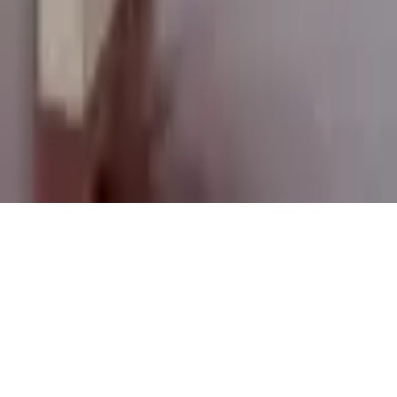
Conditions Générales de Vente
Contact
Page de contact
40 Rue Notre Dame de Lorette, 75009 Paris
06 13 17 10 79
contact@sombrero75.com
©
2026
Librairie Sombrero75. Tous droits réservés.