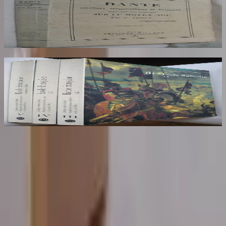
Socialiste
AROUX
30
€
Ecole Francaise. Catalogue Sommaire des
Peintures du Musée du Louvre et du Musée
d'Orsay. 3 Volumes : III, IV et V
COMPIN isabelle
70
€
Sombrero
75
Votre librairie indépendante au cœur de Paris depuis plus de
25 ans. Un lieu chaleureux et accueillant pour tous les
amoureux des mots.
Catalogue
Informations légales