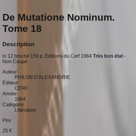
De Mutatione Nominum.
Tome 18
Description
in 12 broché 159 p. Editions du Cerf 1964
Très bon état
-
Non Coupé
Auteur
PHILON D'ALEXANDRIE
Éditeur
CERF
Année
1964
Catégorie
Littérature
Prix
25
€