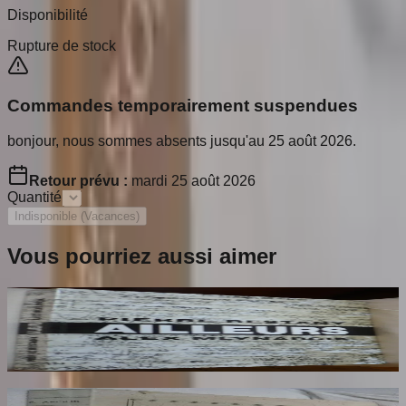
Disponibilité
Rupture de stock
Commandes temporairement suspendues
bonjour, nous sommes absents jusqu'au 25 août 2026.
Retour prévu :
mardi 25 août 2026
Quantité
Indisponible (Vacances)
Vous pourriez aussi aimer
Ailleurs
RESTANY Pierre
65
€
Dante Hérétique et Révolutionnaire et