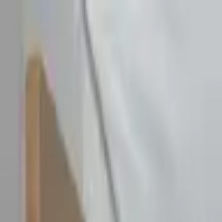
Sombrero
75
Accueil
Catalogue
Contact
Connexion
S'inscrire