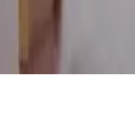
Conditions Générales d'Utilisation
Conditions Générales de Vente
Contact
Page de contact
40 Rue Notre Dame de Lorette, 75009 Paris
06 13 17 10 79
contact@sombrero75.com
©
2026
Librairie Sombrero75. Tous droits réservés.