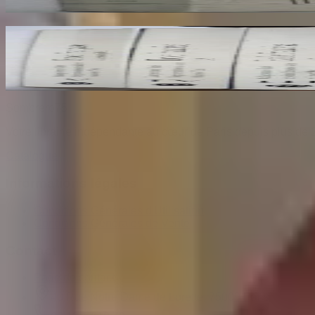
30
€
Ecole Francaise. Catalogue Sommaire des Peintu
COMPIN isabelle
70
€
Sombrero
75
Votre librairie indépendante au cœur de Paris depuis plus de 
Catalogue
Informations légales
Conditions Générales d'Utilisation
Conditions Générales de Vente
Contact
Page de contact
40 Rue Notre Dame de Lorette, 75009 Paris