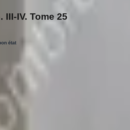
 III-IV. Tome 25
bon état