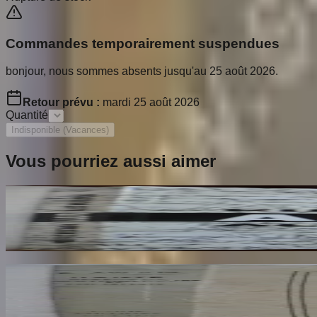
Commandes temporairement suspendues
bonjour, nous sommes absents jusqu'au 25 août 2026.
Retour prévu :
mardi 25 août 2026
Quantité
Indisponible (Vacances)
Vous pourriez aussi aimer
Ailleurs
RESTANY Pierre
65
€
Dante Hérétique et Révolutionnaire et Socialiste
AROUX