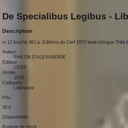
De Specialibus Legibus - Lib.
Description
in 12 broché 361 p. Editions du Cerf 1970 texte bilingue
Très 
Auteur
PHILON D'ALEXANDRIE
Éditeur
CERF
Année
1970
Catégorie
Littérature
Prix
30
€
Disponibilité
Rupture de stock