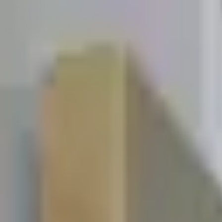
Sombrero
75
Accueil
Catalogue
Contact
Connexion
S'inscrire