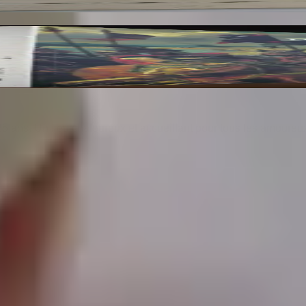
res du Musée du Louvre et du Musée d'Orsay. 3 Vo
25 ans. Un lieu chaleureux et accueillant pour tous les amoureu