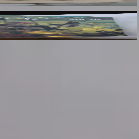
lumes : III, IV et V
x des mots.