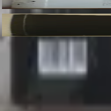
170
€
Rotella. Dal Decollage alla Nuova Immagine
RESTANY Pierre
73
€
Sombrero
75
Votre librairie indépendante au cœur de Paris depuis plus de 
Catalogue
Informations légales
Conditions Générales d'Utilisation
Conditions Générales de Vente
Contact
Page de contact
40 Rue Notre Dame de Lorette, 75009 Paris