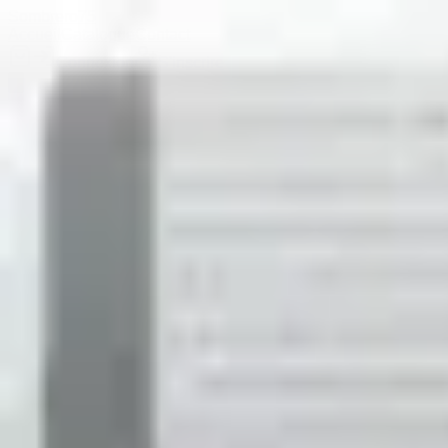
Sombrero
75
Accueil
Catalogue
Contact
Connexion
S'inscrire