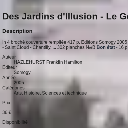
Des Jardins d'Illusion - Le 
Description
In 4 broché couverture rempliée 417 p. Editions Somogy 2005 -
- Saint Cloud - Chantilly, ... 302 planches N&B
Bon état -
16 p
Auteur
HAZLEHURST Franklin Hamilton
Éditeur
Somogy
Année
2005
Catégories
Arts, Histoire, Sciences et technique
Prix
36
€
Disponibilité