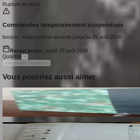
Rupture de stock
Commandes temporairement suspendues
bonjour, nous sommes absents jusqu'au 25 août 2026.
Retour prévu :
mardi 25 août 2026
Quantité
Indisponible (Vacances)
Vous pourriez aussi aimer
Les Croix Limousines de la Fin du XIIe au début
THOBY Paul
140
€
Rouault. L'Oeuvre Peint. Volume 2
ROUAULT Isabelle