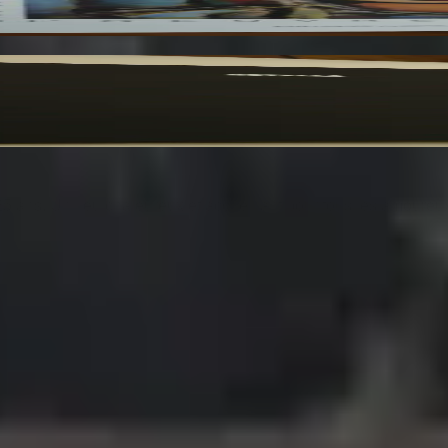
25 ans. Un lieu chaleureux et accueillant pour tous les amoureu