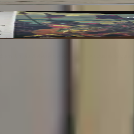
res du Musée du Louvre et du Musée d'Orsay. 3 Vo
25 ans. Un lieu chaleureux et accueillant pour tous les amoureu