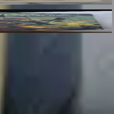
lumes : III, IV et V
x des mots.