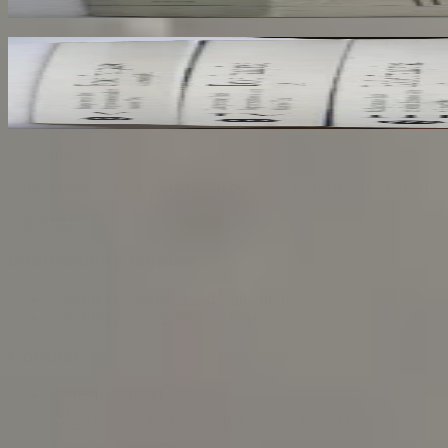
30
€
Ecole Francaise. Catalogue Sommaire des Peintu
COMPIN isabelle
70
€
Sombrero
75
Votre librairie indépendante au cœur de Paris depuis plus de 
Catalogue
Informations légales
Conditions Générales d'Utilisation
Conditions Générales de Vente
Contact
Page de contact
40 Rue Notre Dame de Lorette, 75009 Paris