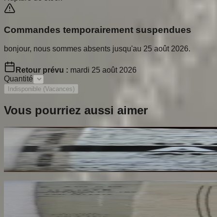
Commandes temporairement suspendues
bonjour, nous sommes absents jusqu'au 25 août 2026.
Retour prévu :
mardi 25 août 2026
Quantité
Indisponible (Vacances)
Vous pourriez aussi aimer
Ailleurs
RESTANY Pierre
65
€
Dante Hérétique et Révolutionnaire et Socialiste
AROUX