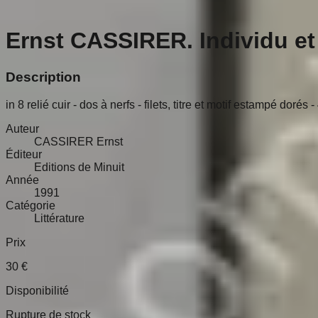
Ernst CASSIRER. Individu e
Description
in 8 relié cuir - dos à nerfs - filets, titre et motif estampé doré
Auteur
CASSIRER Ernst
Éditeur
Editions de Minuit
Année
1991
Catégorie
Littérature
Prix
30
€
Disponibilité
Rupture de stock