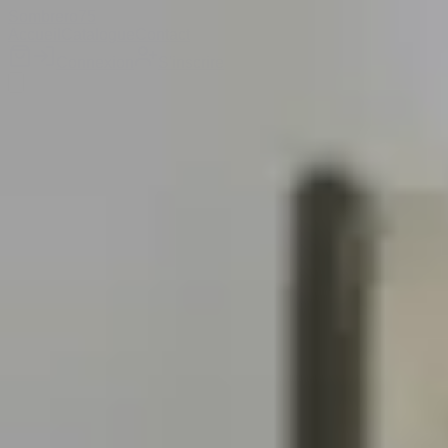
Sombrero
75
Accueil
Catalogue
Contact
Connexion
S'inscrire