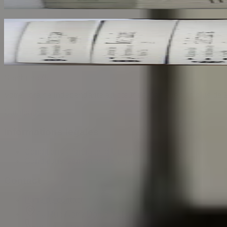
30
€
Ecole Francaise. Catalogue Sommaire des Peintu
COMPIN isabelle
70
€
Sombrero
75
Votre librairie indépendante au cœur de Paris depuis plus de 
Catalogue
Informations légales
Conditions Générales d'Utilisation
Conditions Générales de Vente
Contact
Page de contact
40 Rue Notre Dame de Lorette, 75009 Paris