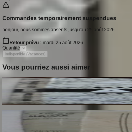
Commandes temporairement suspendues
bonjour, nous sommes absents jusqu'au 25 août 2026.
Retour prévu :
mardi 25 août 2026
Quantité
Indisponible (Vacances)
Vous pourriez aussi aimer
Ailleurs
RESTANY Pierre
65
€
Dante Hérétique et Révolutionnaire et Socialiste
AROUX