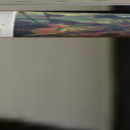
res du Musée du Louvre et du Musée d'Orsay. 3 Vo
25 ans. Un lieu chaleureux et accueillant pour tous les amoureu