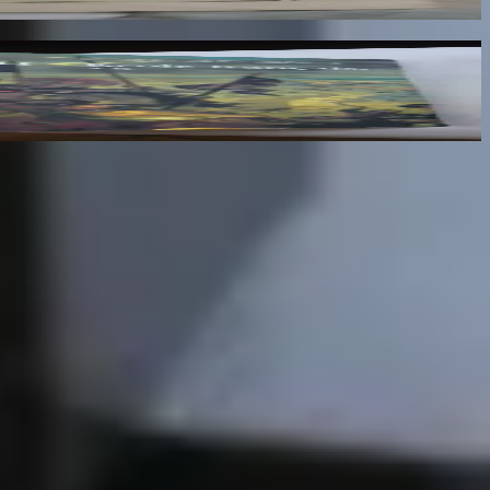
lumes : III, IV et V
x des mots.