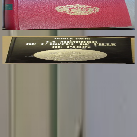
Maire de Paris
HERON DE VILLEFOSSE
85
€
La Mémoire de l'Hôtel de Ville de Paris
CONTE Arthur
26
€
Sombrero
75
Votre librairie indépendante au cœur de Paris depuis plus de
25 ans. Un lieu chaleureux et accueillant pour tous les
amoureux des mots.
Catalogue
Informations légales
Conditions Générales d'Utilisation
Conditions Générales de Vente