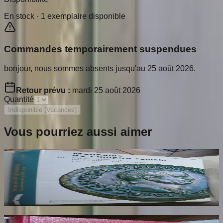
En stock ·
1
exemplaire disponible
Commandes temporairement suspendues
bonjour, nous sommes absents jusqu'au 25 août 2026.
Retour prévu :
mardi 25 août 2026
Quantité
Indisponible (Vacances)
Vous pourriez aussi aimer
Catalogue Monnaies de l'Empire Romain.
Tome 3. Jean Baptiste Giard
GIARD Jean Baptiste
80
€
Armorial de la Ville de Paris. Dédicaces au