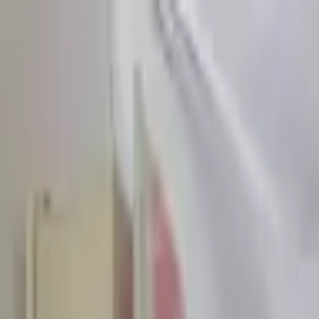
Sombrero
75
Accueil
Catalogue
Contact
Connexion
S'inscrire