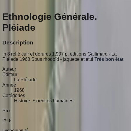
Ethnologie Générale.
Pléiade
Description
in 8 relié cuir et dorures 1.907 p. éditions Gallimard - La
Pléiade 1968 Sous rhodoïd - jaquette et étui
Très bon état
Auteur
Éditeur
La Pléiade
Année
1968
Catégories
Histoire, Sciences humaines
Prix
25
€
Disponibilité