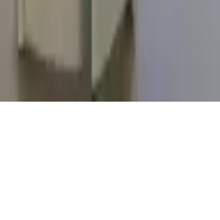
Contact
Page de contact
40 Rue Notre Dame de Lorette, 75009 Paris
06 13 17 10 79
contact@sombrero75.com
©
2026
Librairie Sombrero75. Tous droits réservés.