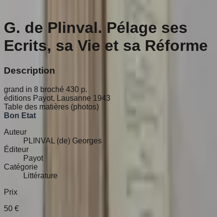
G. de Plinval. Pélage ses
Ecrits, sa Vie et sa Réforme
Description
grand in 8 broché 430 p.
éditions Payot, Lausanne 1943
Table des matières (photos)
Bon Etat
Auteur
PLINVAL (de) Georges
Éditeur
Payot
Catégorie
Littérature
Prix
50
€