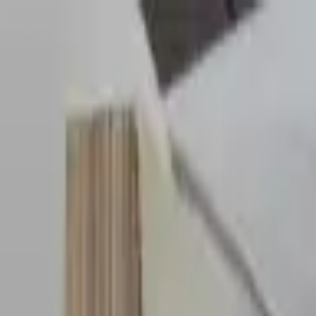
Sombrero
75
Accueil
Catalogue
Contact
Connexion
S'inscrire