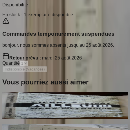
Disponibilité
En stock ·
1
exemplaire disponible
Commandes temporairement suspendues
bonjour, nous sommes absents jusqu'au 25 août 2026.
Retour prévu :
mardi 25 août 2026
Quantité
Indisponible (Vacances)
Vous pourriez aussi aimer
Ailleurs
RESTANY Pierre
65
€
Dante Hérétique et Révolutionnaire et