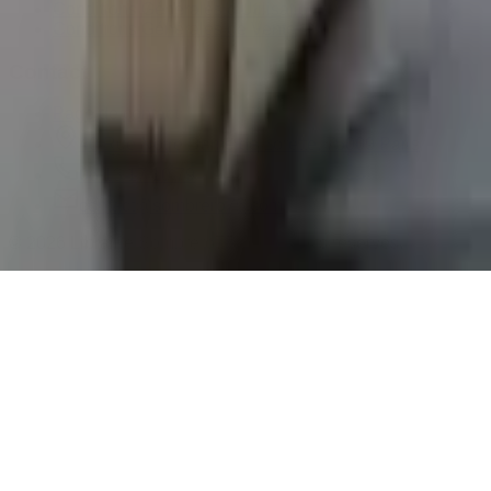
Conditions Générales d'Utilisation
Conditions Générales de Vente
Contact
Page de contact
40 Rue Notre Dame de Lorette, 75009 Paris
06 13 17 10 79
contact@sombrero75.com
©
2026
Librairie Sombrero75. Tous droits réservés.