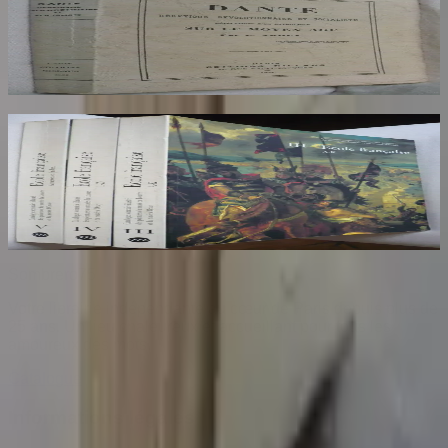
Socialiste
AROUX
30
€
Ecole Francaise. Catalogue Sommaire des
Peintures du Musée du Louvre et du Musée
d'Orsay. 3 Volumes : III, IV et V
COMPIN isabelle
70
€
Sombrero
75
Votre librairie indépendante au cœur de Paris depuis plus de
25 ans. Un lieu chaleureux et accueillant pour tous les
amoureux des mots.
Catalogue
Informations légales