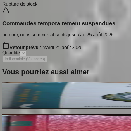
Rupture de stock
Commandes temporairement suspendues
bonjour, nous sommes absents jusqu'au 25 août 2026.
Retour prévu :
mardi 25 août 2026
Quantité
Indisponible (Vacances)
Vous pourriez aussi aimer
Catalogue Monnaies de l'Empire Romain. Tome 3
GIARD Jean Baptiste
80
€
Armorial de la Ville de Paris. Dédicaces au Mair
HERON DE VILLEFOSSE