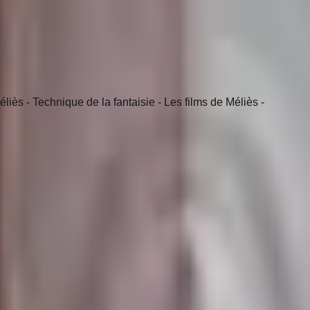
liès - Technique de la fantaisie - Les films de Méliès -