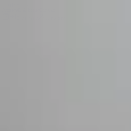
Sombrero
75
Accueil
Catalogue
Contact
Connexion
S'inscrire