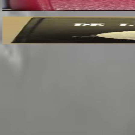
85
€
La Mémoire de l'Hôtel de Ville de Paris
CONTE Arthur
26
€
Sombrero
75
Votre librairie indépendante au cœur de Paris depuis plus de 
Catalogue
Informations légales
Conditions Générales d'Utilisation
Conditions Générales de Vente
Contact
Page de contact
40 Rue Notre Dame de Lorette, 75009 Paris