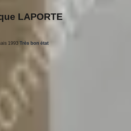
nique LAPORTE
ssais 1993
Très bon état