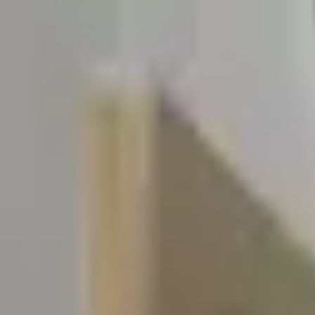
Sombrero
75
Accueil
Catalogue
Contact
Connexion
S'inscrire