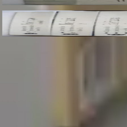
30
€
Ecole Francaise. Catalogue Sommaire des Peintu
COMPIN isabelle
70
€
Sombrero
75
Votre librairie indépendante au cœur de Paris depuis plus de 
Catalogue
Informations légales
Conditions Générales d'Utilisation
Conditions Générales de Vente
Contact
Page de contact
40 Rue Notre Dame de Lorette, 75009 Paris