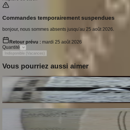
Commandes temporairement suspendues
bonjour, nous sommes absents jusqu'au 25 août 2026.
Retour prévu :
mardi 25 août 2026
Quantité
Indisponible (Vacances)
Vous pourriez aussi aimer
Ailleurs
RESTANY Pierre
65
€
Dante Hérétique et Révolutionnaire et Socialiste
AROUX