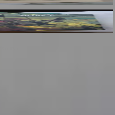
lumes : III, IV et V
x des mots.