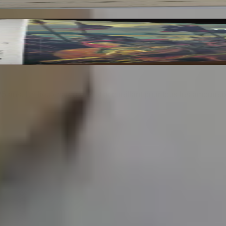
res du Musée du Louvre et du Musée d'Orsay. 3 Vo
25 ans. Un lieu chaleureux et accueillant pour tous les amoureu