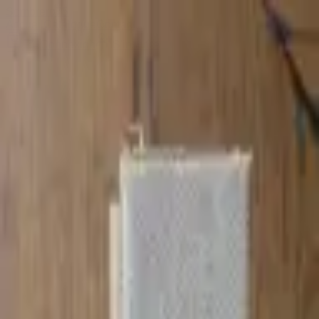
Sombrero
75
Accueil
Catalogue
Contact
Connexion
S'inscrire