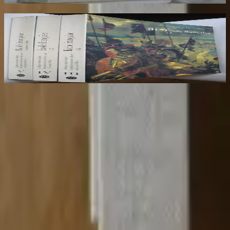
Ecole Francaise. Catalogue Sommaire des
Peintures du Musée du Louvre et du Musée
d'Orsay. 3 Volumes : III, IV et V
COMPIN isabelle
70
€
Sombrero
75
Votre librairie indépendante au cœur de Paris depuis plus de
25 ans. Un lieu chaleureux et accueillant pour tous les
amoureux des mots.
Catalogue
Informations légales
Conditions Générales d'Utilisation
Conditions Générales de Vente
Contact