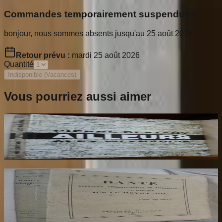
Commandes temporairement suspendues
bonjour, nous sommes absents jusqu'au 25 août 2026.
Retour prévu :
mardi 25 août 2026
Quantité
Indisponible (Vacances)
Vous pourriez aussi aimer
Ailleurs
RESTANY Pierre
65
€
Dante Hérétique et Révolutionnaire et
Socialiste
AROUX
30
€