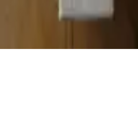
Page de contact
40 Rue Notre Dame de Lorette, 75009 Paris
06 13 17 10 79
contact@sombrero75.com
©
2026
Librairie Sombrero75. Tous droits réservés.