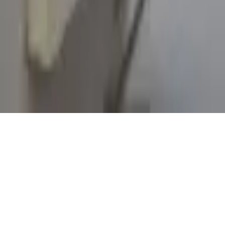
Conditions Générales de Vente
Contact
Page de contact
40 Rue Notre Dame de Lorette, 75009 Paris
06 13 17 10 79
contact@sombrero75.com
©
2026
Librairie Sombrero75. Tous droits réservés.