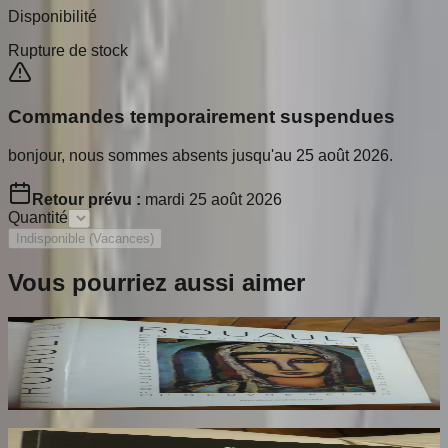
Disponibilité
Rupture de stock
Commandes temporairement suspendues
bonjour, nous sommes absents jusqu'au 25 août 2026.
Retour prévu :
mardi 25 août 2026
Quantité
Indisponible (Vacances)
Vous pourriez aussi aimer
Rouault. L'Oeuvre Peint. Volume 2
ROUAULT Isabelle
170
€
Rotella. Dal Decollage alla Nuova Immagine