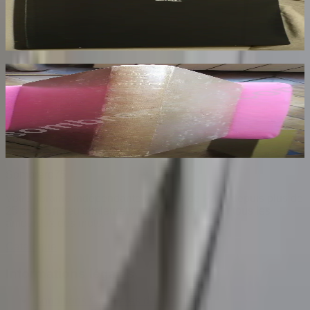
RESTANY Pierre
73
€
Les Dessins de F. Millet illustré de Cinquante
Reproductions en Fac Similé d'après les
Dessins Originaux du Maître
BENEDITE Léonce
140
€
Sombrero
75
Votre librairie indépendante au cœur de Paris depuis plus de
25 ans. Un lieu chaleureux et accueillant pour tous les
amoureux des mots.
Catalogue
Informations légales
Conditions Générales d'Utilisation