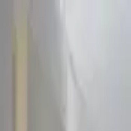
Sombrero
75
Accueil
Catalogue
Contact
Connexion
S'inscrire