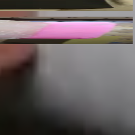
riginaux du Maître
x des mots.