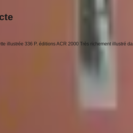
cte
aquette illustrée 336 P. éditions ACR 2000 Très richement illustr