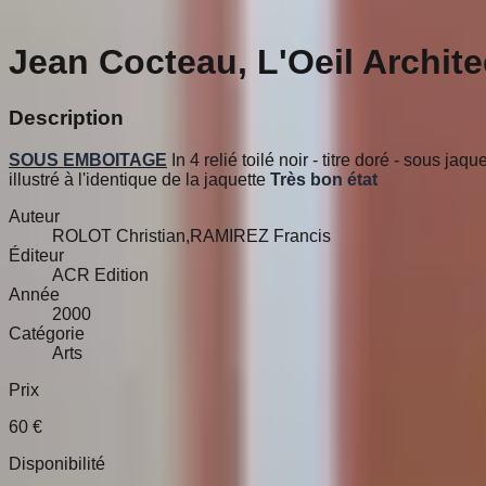
Jean Cocteau, L'Oeil Archite
Description
SOUS EMBOITAGE
In 4 relié toilé noir - titre doré - sous j
illustré à l'identique de la jaquette
Très bon état
Auteur
ROLOT Christian,RAMIREZ Francis
Éditeur
ACR Edition
Année
2000
Catégorie
Arts
Prix
60
€
Disponibilité