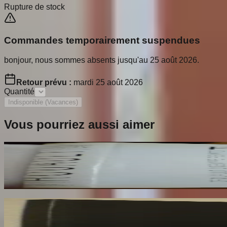
Rupture de stock
Commandes temporairement suspendues
bonjour, nous sommes absents jusqu'au 25 août 2026.
Retour prévu :
mardi 25 août 2026
Quantité
Indisponible (Vacances)
Vous pourriez aussi aimer
Rouault. L'Oeuvre Peint. Volume 2
ROUAULT Isabelle
170
€
Rotella. Dal Decollage alla Nuova Immagine
RESTANY Pierre