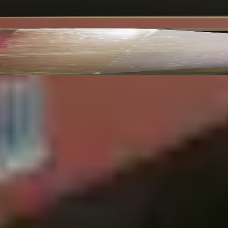
Reproductions en Fac Similé d'après les Dessins O
25 ans. Un lieu chaleureux et accueillant pour tous les amoureu