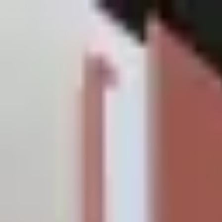
Sombrero
75
Accueil
Catalogue
Contact
Connexion
S'inscrire