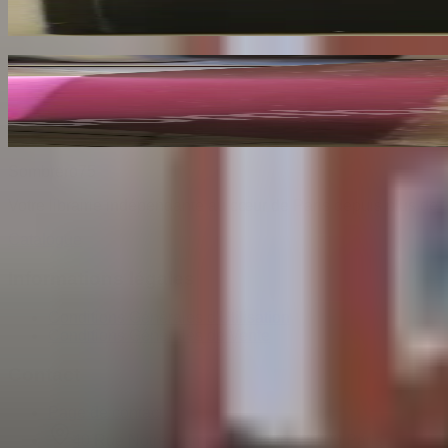
73
€
Les Dessins de F. Millet illustré de Cinquante 
BENEDITE Léonce
140
€
Sombrero
75
Votre librairie indépendante au cœur de Paris depuis plus de 
Catalogue
Informations légales
Conditions Générales d'Utilisation
Conditions Générales de Vente
Contact
Page de contact
40 Rue Notre Dame de Lorette, 75009 Paris