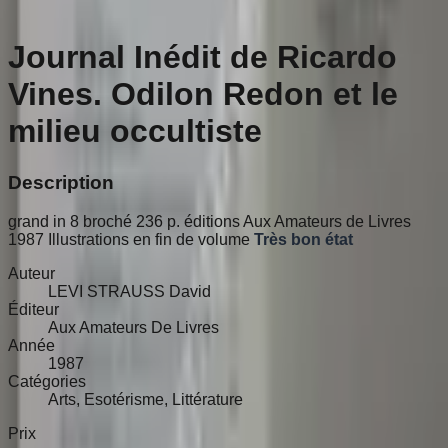
Journal Inédit de Ricardo
Vines. Odilon Redon et le
milieu occultiste
Description
grand in 8 broché 236 p. éditions Aux Amateurs de Livres
1987 Illustrations en fin de volume
Très bon état
Auteur
LEVI STRAUSS David
Éditeur
Aux Amateurs De Livres
Année
1987
Catégories
Arts, Esotérisme, Littérature
Prix