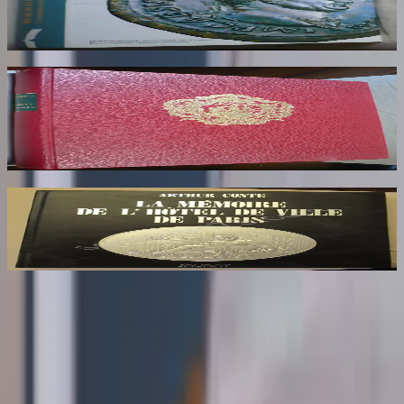
GIARD Jean Baptiste
80
€
Armorial de la Ville de Paris. Dédicaces au
Maire de Paris
HERON DE VILLEFOSSE
85
€
La Mémoire de l'Hôtel de Ville de Paris
CONTE Arthur
26
€
Sombrero
75
Votre librairie indépendante au cœur de Paris depuis plus de
25 ans. Un lieu chaleureux et accueillant pour tous les
amoureux des mots.
Catalogue