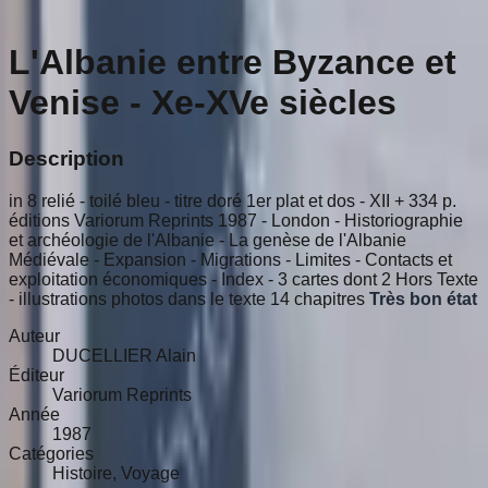
L'Albanie entre Byzance et
Venise - Xe-XVe siècles
Description
in 8 relié - toilé bleu - titre doré 1er plat et dos - XII + 334 p.
éditions Variorum Reprints 1987 - London - Historiographie
et archéologie de l'Albanie - La genèse de l'Albanie
Médiévale - Expansion - Migrations - Limites - Contacts et
exploitation économiques - Index - 3 cartes dont 2 Hors Texte
- illustrations photos dans le texte 14 chapitres
Très bon état
Auteur
DUCELLIER Alain
Éditeur
Variorum Reprints
Année
1987
Catégories
Histoire, Voyage