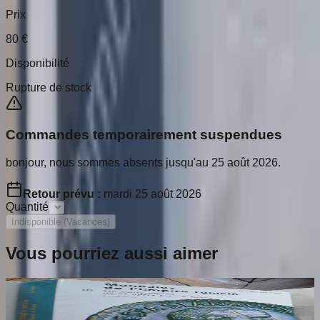
Prix
80
€
Disponibilité
Rupture de stock
Commandes temporairement suspendues
bonjour, nous sommes absents jusqu'au 25 août 2026.
Retour prévu :
mardi 25 août 2026
Quantité
Indisponible (Vacances)
Vous pourriez aussi aimer
Catalogue Monnaies de l'Empire Romain.
Tome 3. Jean Baptiste Giard