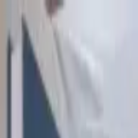
Sombrero
75
Accueil
Catalogue
Contact
Connexion
S'inscrire