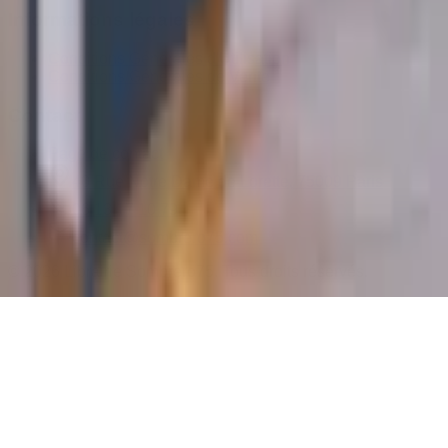
Informations légales
Conditions Générales d'Utilisation
Conditions Générales de Vente
Contact
Page de contact
40 Rue Notre Dame de Lorette, 75009 Paris
06 13 17 10 79
contact@sombrero75.com
©
2026
Librairie Sombrero75. Tous droits réservés.