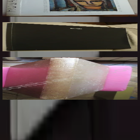
ROUAULT Isabelle
170
€
Rotella. Dal Decollage alla Nuova Immagine
RESTANY Pierre
73
€
Les Dessins de F. Millet illustré de Cinquante
Reproductions en Fac Similé d'après les
Dessins Originaux du Maître
BENEDITE Léonce
140
€
Sombrero
75
Votre librairie indépendante au cœur de Paris depuis plus de
25 ans. Un lieu chaleureux et accueillant pour tous les
amoureux des mots.
Catalogue