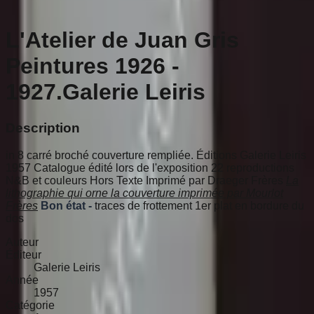
L'Atelier de Juan Gris
Peintures 1926 -
1927.Galerie Leiris
Description
in 8 carré broché couverture rempliée. Éditions Galerie Leiris
1957 Catalogue édité lors de l'exposition 22 reproductions
N&B et couleurs Hors Texte Imprimé par Draeger Frères
La
lithographie qui orne la couverture imprimée par Mourlot
Frères
Bon état -
traces de frottement 1er plat en bordure du
dos
Auteur
Éditeur
Galerie Leiris
Année
1957
Catégorie