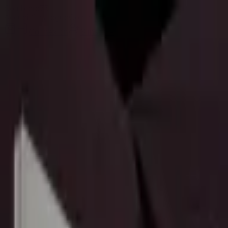
Sombrero
75
Accueil
Catalogue
Contact
Connexion
S'inscrire