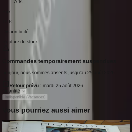
Arts
Prix
15
€
Disponibilité
Rupture de stock
Commandes temporairement suspendues
bonjour, nous sommes absents jusqu'au 25 août 2026.
Retour prévu :
mardi 25 août 2026
Quantité
Indisponible (Vacances)
Vous pourriez aussi aimer
Rouault. L'Oeuvre Peint. Volume 2