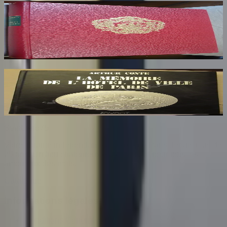
Armorial de la Ville de Paris. Dédicaces au
Maire de Paris
HERON DE VILLEFOSSE
85
€
La Mémoire de l'Hôtel de Ville de Paris
CONTE Arthur
26
€
Sombrero
75
Votre librairie indépendante au cœur de Paris depuis plus de
25 ans. Un lieu chaleureux et accueillant pour tous les
amoureux des mots.
Catalogue
Informations légales
Conditions Générales d'Utilisation