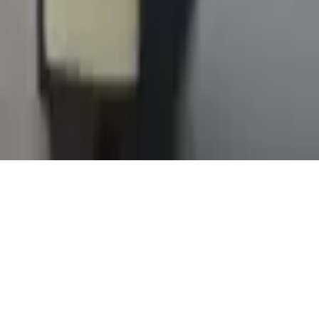
Conditions Générales de Vente
Contact
Page de contact
40 Rue Notre Dame de Lorette, 75009 Paris
06 13 17 10 79
contact@sombrero75.com
©
2026
Librairie Sombrero75. Tous droits réservés.