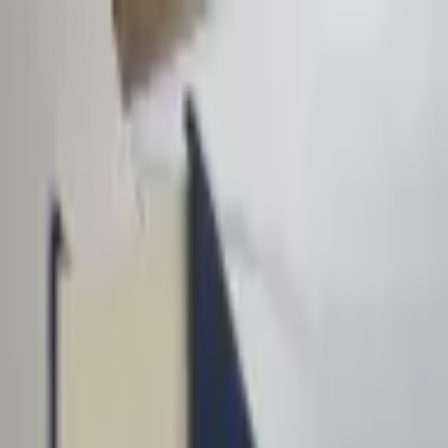
Sombrero
75
Accueil
Catalogue
Contact
Connexion
S'inscrire