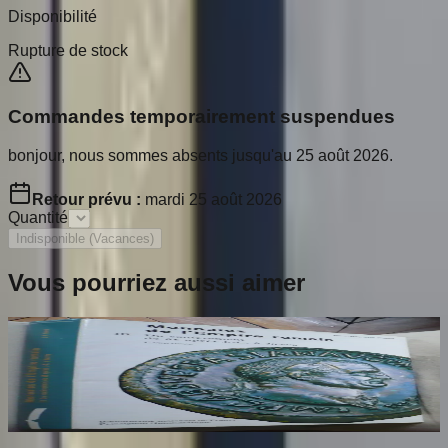
Disponibilité
Rupture de stock
Commandes temporairement suspendues
bonjour, nous sommes absents jusqu'au 25 août 2026.
Retour prévu :
mardi 25 août 2026
Quantité
Indisponible (Vacances)
Vous pourriez aussi aimer
Catalogue Monnaies de l'Empire Romain.
Tome 3. Jean Baptiste Giard
GIARD Jean Baptiste
80
€