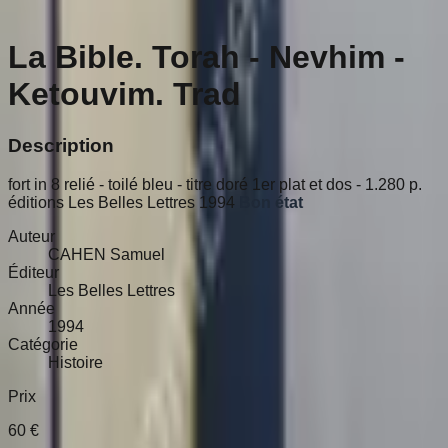
La Bible. Torah - Nevhim -
Ketouvim. Trad
Description
fort in 8 relié - toilé bleu - titre doré 1er plat et dos - 1.280 p.
éditions Les Belles Lettres 1994
Bon état
Auteur
CAHEN Samuel
Éditeur
Les Belles Lettres
Année
1994
Catégorie
Histoire
Prix
60
€