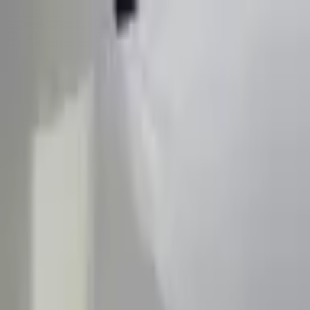
Sombrero
75
Accueil
Catalogue
Contact
Connexion
S'inscrire