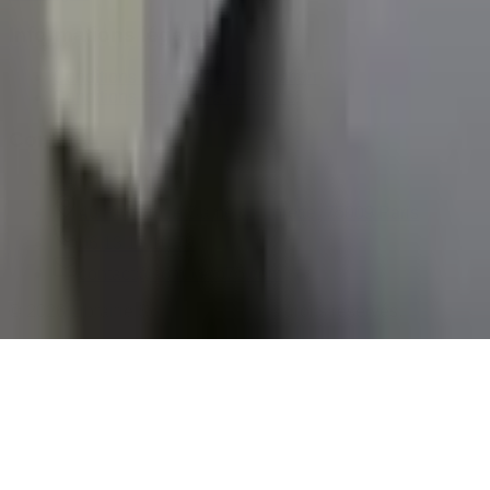
Informations légales
Conditions Générales d'Utilisation
Conditions Générales de Vente
Contact
Page de contact
40 Rue Notre Dame de Lorette, 75009 Paris
06 13 17 10 79
contact@sombrero75.com
©
2026
Librairie Sombrero75. Tous droits réservés.