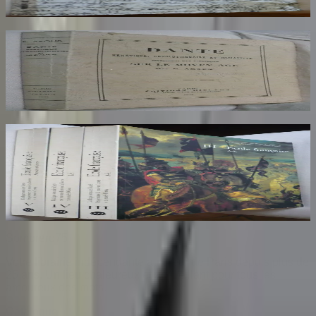
65
€
Dante Hérétique et Révolutionnaire et
Socialiste
AROUX
30
€
Ecole Francaise. Catalogue Sommaire des
Peintures du Musée du Louvre et du Musée
d'Orsay. 3 Volumes : III, IV et V
COMPIN isabelle
70
€
Sombrero
75
Votre librairie indépendante au cœur de Paris depuis plus de
25 ans. Un lieu chaleureux et accueillant pour tous les
amoureux des mots.
Catalogue