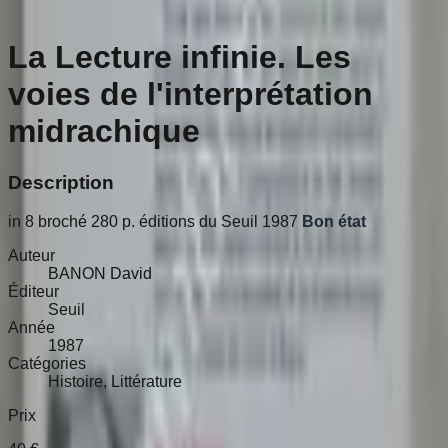
La Lecture infinie. Les
voies de l'interprétation
midrachique
Description
in 8 broché 280 p. éditions du Seuil 1987
Bon état
Auteur
BANON David
Éditeur
Seuil
Année
1987
Catégories
Histoire, Littérature
Prix