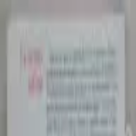
Sombrero
75
Accueil
Catalogue
Contact
Connexion
S'inscrire