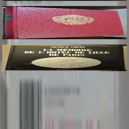
Armorial de la Ville de Paris. Dédicaces au
Maire de Paris
HERON DE VILLEFOSSE
85
€
La Mémoire de l'Hôtel de Ville de Paris
CONTE Arthur
26
€
Sombrero
75
Votre librairie indépendante au cœur de Paris depuis plus de
25 ans. Un lieu chaleureux et accueillant pour tous les
amoureux des mots.
Catalogue
Informations légales