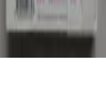
Conditions Générales d'Utilisation
Conditions Générales de Vente
Contact
Page de contact
40 Rue Notre Dame de Lorette, 75009 Paris
06 13 17 10 79
contact@sombrero75.com
©
2026
Librairie Sombrero75. Tous droits réservés.