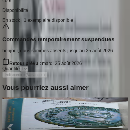
40
€
Disponibilité
En stock ·
1
exemplaire disponible
Commandes temporairement suspendues
bonjour, nous sommes absents jusqu'au 25 août 2026.
Retour prévu :
mardi 25 août 2026
Quantité
Indisponible (Vacances)
Vous pourriez aussi aimer
Catalogue Monnaies de l'Empire Romain.
Tome 3. Jean Baptiste Giard
GIARD Jean Baptiste
80
€