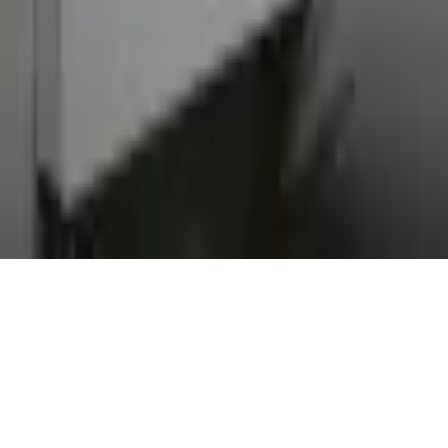
Conditions Générales d'Utilisation
Conditions Générales de Vente
Contact
Page de contact
40 Rue Notre Dame de Lorette, 75009 Paris
06 13 17 10 79
contact@sombrero75.com
©
2026
Librairie Sombrero75. Tous droits réservés.