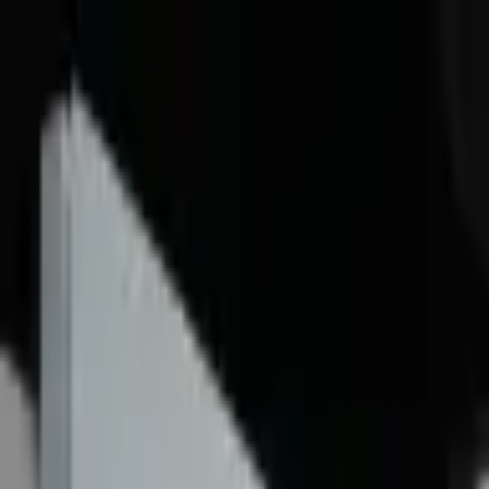
Sombrero
75
Accueil
Catalogue
Contact
Connexion
S'inscrire