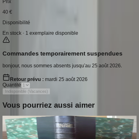
Prix
40
€
Disponibilité
En stock ·
1
exemplaire disponible
Commandes temporairement suspendues
bonjour, nous sommes absents jusqu'au 25 août 2026.
Retour prévu :
mardi 25 août 2026
Quantité
Indisponible (Vacances)
Vous pourriez aussi aimer
Les Croix Limousines de la Fin du XIIe au
début du XIVe siècles
THOBY Paul