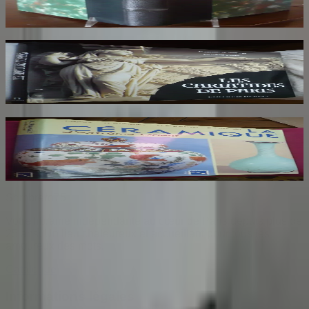
140
€
Les Cariatides de Paris
NEBOUT Jacqueline
25
€
La Céramique d'Extreme Orient
AYERS J
34
€
Sombrero
75
Votre librairie indépendante au cœur de Paris depuis plus de
25 ans. Un lieu chaleureux et accueillant pour tous les
amoureux des mots.
Catalogue
Informations légales