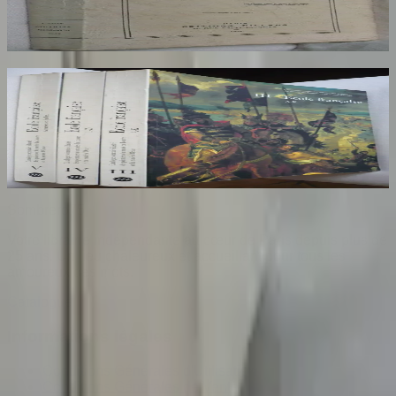
AROUX
30
€
Ecole Francaise. Catalogue Sommaire des
Peintures du Musée du Louvre et du Musée
d'Orsay. 3 Volumes : III, IV et V
COMPIN isabelle
70
€
Sombrero
75
Votre librairie indépendante au cœur de Paris depuis plus de
25 ans. Un lieu chaleureux et accueillant pour tous les
amoureux des mots.
Catalogue
Informations légales
Conditions Générales d'Utilisation
Conditions Générales de Vente