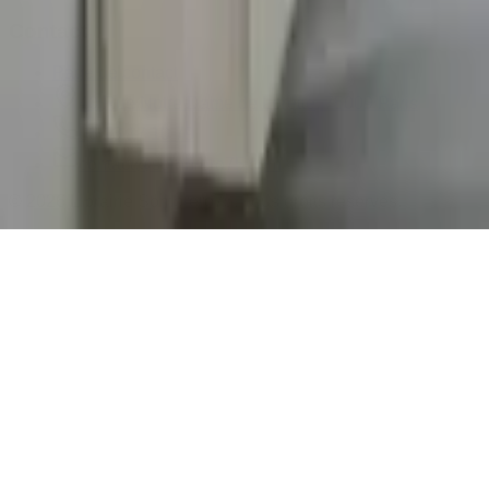
Contact
Page de contact
40 Rue Notre Dame de Lorette, 75009 Paris
06 13 17 10 79
contact@sombrero75.com
©
2026
Librairie Sombrero75. Tous droits réservés.