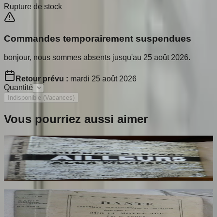
Rupture de stock
Commandes temporairement suspendues
bonjour, nous sommes absents jusqu'au 25 août 2026.
Retour prévu :
mardi 25 août 2026
Quantité
Indisponible (Vacances)
Vous pourriez aussi aimer
Ailleurs
RESTANY Pierre
65
€
Dante Hérétique et Révolutionnaire et
Socialiste