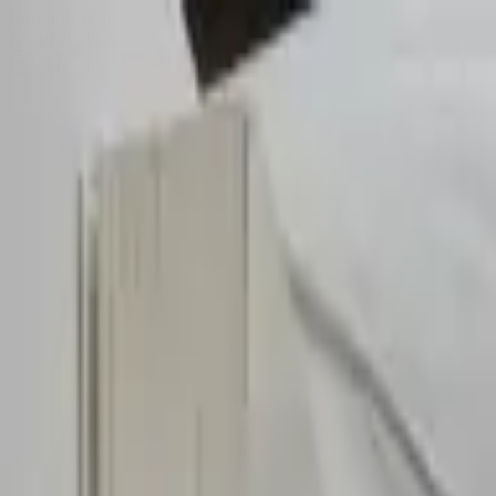
Sombrero
75
Accueil
Catalogue
Contact
Connexion
S'inscrire