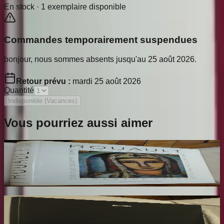
En stock ·
1
exemplaire disponible
Commandes temporairement suspendues
bonjour, nous sommes absents jusqu'au 25 août 2026.
Retour prévu :
mardi 25 août 2026
Quantité
Indisponible (Vacances)
Vous pourriez aussi aimer
Rouault. L'Oeuvre Peint. Volume 2
ROUAULT Isabelle
170
€
Rotella. Dal Decollage alla Nuova Immagine
RESTANY Pierre