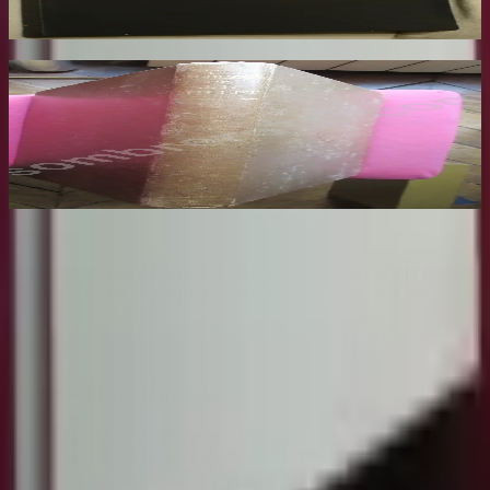
73
€
Les Dessins de F. Millet illustré de Cinquante
Reproductions en Fac Similé d'après les
Dessins Originaux du Maître
BENEDITE Léonce
140
€
Sombrero
75
Votre librairie indépendante au cœur de Paris depuis plus de
25 ans. Un lieu chaleureux et accueillant pour tous les
amoureux des mots.
Catalogue
Informations légales
Conditions Générales d'Utilisation
Conditions Générales de Vente