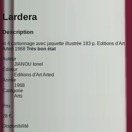
Lardera
Description
in 4 cartonnage avec jaquette illustrée 183 p. Editions d'Art
Arted 1968
Très bon état
Auteur
JIANOU Ionel
Éditeur
Editions d'Art Arted
Année
1968
Catégorie
Arts
Prix
28
€
Disponibilité