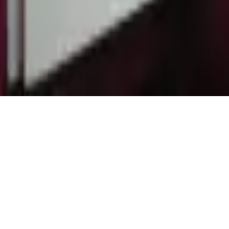
Contact
Page de contact
40 Rue Notre Dame de Lorette, 75009 Paris
06 13 17 10 79
contact@sombrero75.com
©
2026
Librairie Sombrero75. Tous droits réservés.