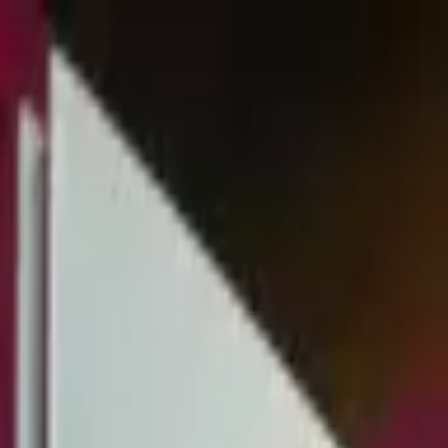
Sombrero
75
Accueil
Catalogue
Contact
Connexion
S'inscrire