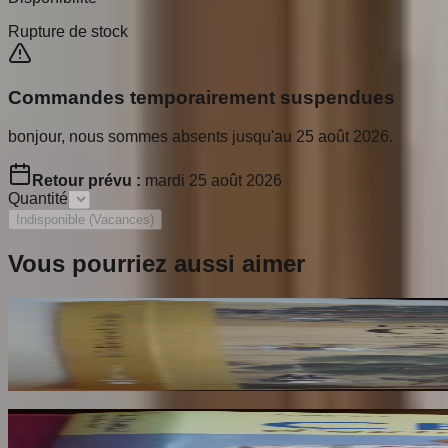
Rupture de stock
Commandes temporairement suspendues
bonjour, nous sommes absents jusqu'au 25 août 2026.
Retour prévu :
mardi 25 août 2026
Quantité
Indisponible (Vacances)
Vous pourriez aussi aimer
Les Très Riches Heures de la Cour de Chine : C
REY M Catherine
30
€
La Céramique d'Extreme Orient