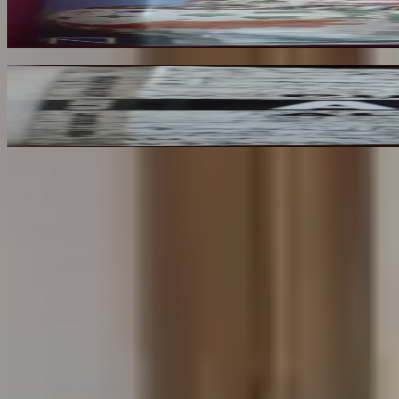
AYERS J
34
€
Ailleurs
RESTANY Pierre
65
€
Sombrero
75
Votre librairie indépendante au cœur de Paris depuis plus de 
Catalogue
Informations légales
Conditions Générales d'Utilisation
Conditions Générales de Vente
Contact
Page de contact