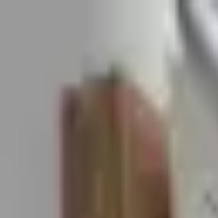
Sombrero
75
Accueil
Catalogue
Contact
Connexion
S'inscrire