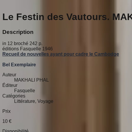
Le Festin des Vautours. M
Description
in 12 broché 242 p.
éditions Fasquelle 1946
Recueil de nouvelles ayant pour cadre le Cambodge
Bel Exemplaire
Auteur
MAKHALI PHAL
Éditeur
Fasquelle
Catégories
Littérature, Voyage
Prix
10
€
Disponibilité