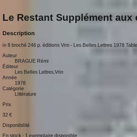
Le Restant Supplément aux
Description
in 8 broché 246 p. éditions Vrin - Les Belles Lettres 1978 Tab
Auteur
BRAGUE Rémi
Éditeur
Les Belles Lettres,Vrin
Année
1978
Catégorie
Littérature
Prix
32
€
Disponibilité
En stock ·
1
exemplaire disponible