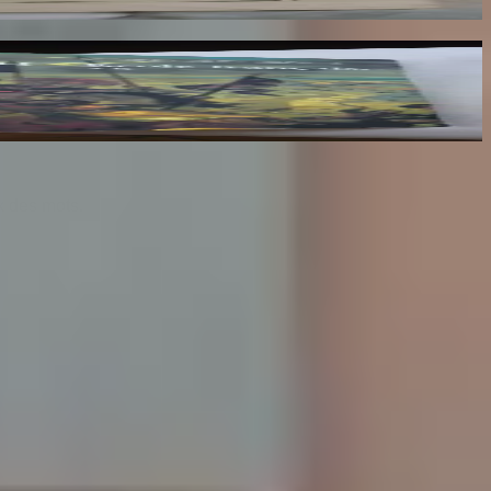
lumes : III, IV et V
x des mots.