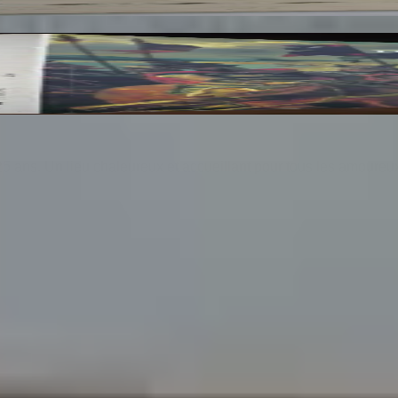
res du Musée du Louvre et du Musée d'Orsay. 3 Vo
25 ans. Un lieu chaleureux et accueillant pour tous les amoureu