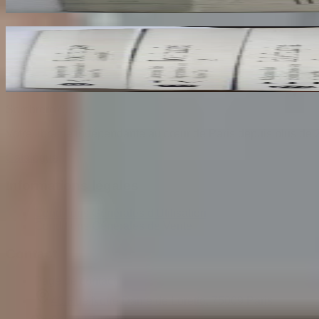
30
€
Ecole Francaise. Catalogue Sommaire des Peintu
COMPIN isabelle
70
€
Sombrero
75
Votre librairie indépendante au cœur de Paris depuis plus de 
Catalogue
Informations légales
Conditions Générales d'Utilisation
Conditions Générales de Vente
Contact
Page de contact
40 Rue Notre Dame de Lorette, 75009 Paris