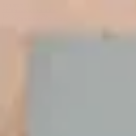
Sombrero
75
Accueil
Catalogue
Contact
Connexion
S'inscrire