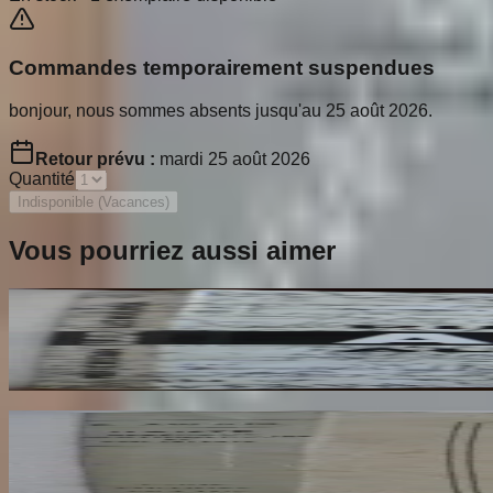
Commandes temporairement suspendues
bonjour, nous sommes absents jusqu'au 25 août 2026.
Retour prévu :
mardi 25 août 2026
Quantité
Indisponible (Vacances)
Vous pourriez aussi aimer
Ailleurs
RESTANY Pierre
65
€
Dante Hérétique et Révolutionnaire et Socialiste
AROUX