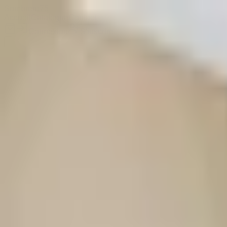
Sombrero
75
Accueil
Catalogue
Contact
Connexion
S'inscrire