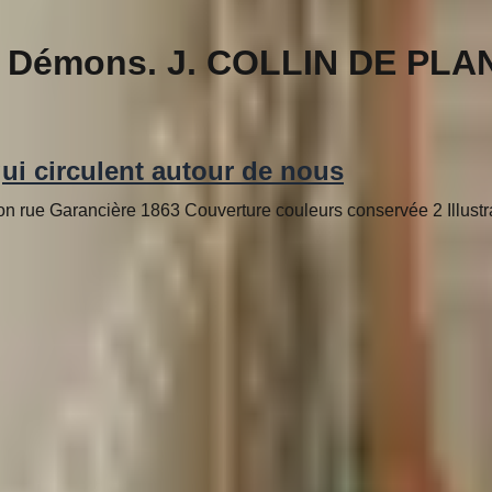
s Démons. J. COLLIN DE PLA
ui circulent autour de nous
i Plon rue Garancière 1863 Couverture couleurs conservée 2 Illus