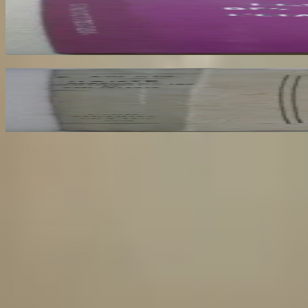
BOUTON Andre
36
€
Dante Hérétique et Révolutionnaire et Socialiste
AROUX
30
€
Sombrero
75
Votre librairie indépendante au cœur de Paris depuis plus de 
Catalogue
Informations légales
Conditions Générales d'Utilisation
Conditions Générales de Vente
Contact