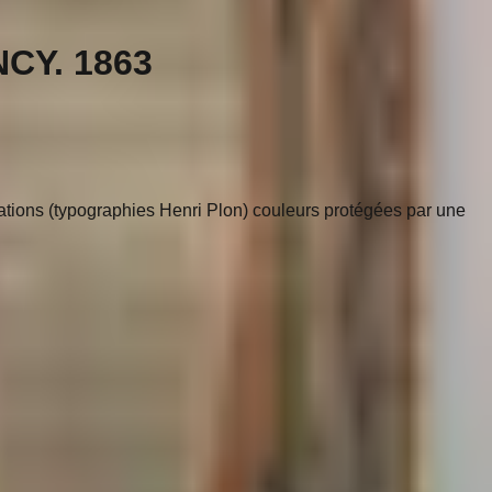
NCY. 1863
trations (typographies Henri Plon) couleurs protégées par une