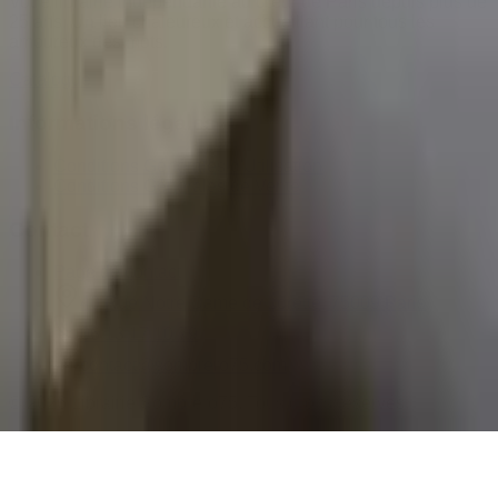
Votre librairie indépendante au cœur de Paris depuis plus de
25 ans. Un lieu chaleureux et accueillant pour tous les
amoureux des mots.
Catalogue
Informations légales
Conditions Générales d'Utilisation
Conditions Générales de Vente
Contact
Page de contact
40 Rue Notre Dame de Lorette, 75009 Paris
06 13 17 10 79
contact@sombrero75.com
©
2026
Librairie Sombrero75. Tous droits réservés.