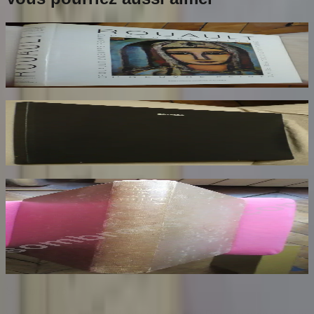
Rouault. L'Oeuvre Peint. Volume 2
ROUAULT Isabelle
170
€
Rotella. Dal Decollage alla Nuova Immagine
RESTANY Pierre
73
€
Les Dessins de F. Millet illustré de Cinquante
Reproductions en Fac Similé d'après les
Dessins Originaux du Maître
BENEDITE Léonce
140
€
Sombrero
75