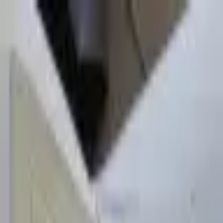
Sombrero
75
Accueil
Catalogue
Contact
Connexion
S'inscrire