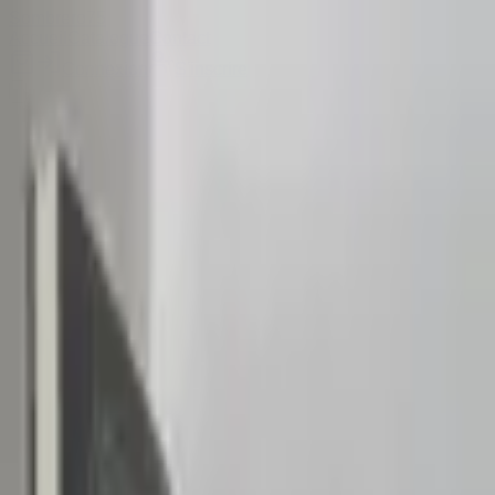
Sombrero
75
Accueil
Catalogue
Contact
Connexion
S'inscrire