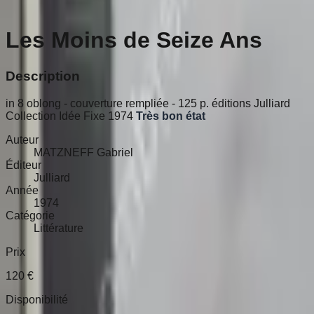
Les Moins de Seize Ans
Description
in 8 oblong - couverture rempliée - 125 p. éditions Julliard
Collection Idée Fixe 1974
Très bon état
Auteur
MATZNEFF Gabriel
Éditeur
Julliard
Année
1974
Catégorie
Littérature
Prix
120
€
Disponibilité