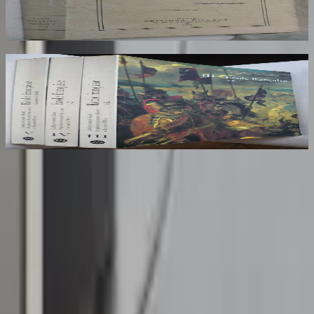
AROUX
30
€
Ecole Francaise. Catalogue Sommaire des
Peintures du Musée du Louvre et du Musée
d'Orsay. 3 Volumes : III, IV et V
COMPIN isabelle
70
€
Sombrero
75
Votre librairie indépendante au cœur de Paris depuis plus de
25 ans. Un lieu chaleureux et accueillant pour tous les
amoureux des mots.
Catalogue
Informations légales
Conditions Générales d'Utilisation
Conditions Générales de Vente