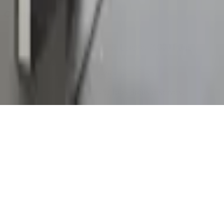
Contact
Page de contact
40 Rue Notre Dame de Lorette, 75009 Paris
06 13 17 10 79
contact@sombrero75.com
©
2026
Librairie Sombrero75. Tous droits réservés.