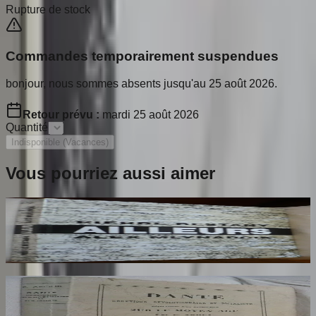
Rupture de stock
Commandes temporairement suspendues
bonjour, nous sommes absents jusqu'au 25 août 2026.
Retour prévu :
mardi 25 août 2026
Quantité
Indisponible (Vacances)
Vous pourriez aussi aimer
Ailleurs
RESTANY Pierre
65
€
Dante Hérétique et Révolutionnaire et
Socialiste