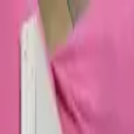
Sombrero
75
Accueil
Catalogue
Contact
Connexion
S'inscrire