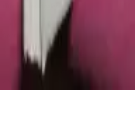
Informations légales
Conditions Générales d'Utilisation
Conditions Générales de Vente
Contact
Page de contact
40 Rue Notre Dame de Lorette, 75009 Paris
06 13 17 10 79
contact@sombrero75.com
©
2026
Librairie Sombrero75. Tous droits réservés.