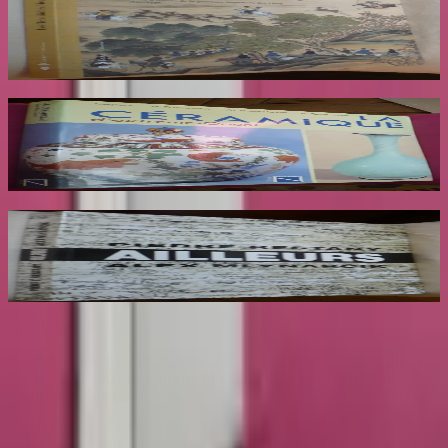
REY M Catherine
30
€
La Céramique d'Extreme Orient
AYERS J
34
€
Ailleurs
RESTANY Pierre
65
€
Sombrero
75
Votre librairie indépendante au cœur de Paris depuis plus de
25 ans. Un lieu chaleureux et accueillant pour tous les
amoureux des mots.
Catalogue