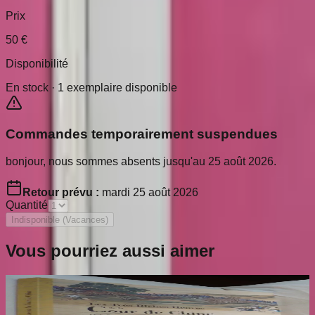
Prix
50
€
Disponibilité
En stock ·
1
exemplaire disponible
Commandes temporairement suspendues
bonjour, nous sommes absents jusqu'au 25 août 2026.
Retour prévu :
mardi 25 août 2026
Quantité
Indisponible (Vacances)
Vous pourriez aussi aimer
Les Très Riches Heures de la Cour de Chine :
Chefs-D'oeuvre de la Peinture Impériale des
Qing 1662-1796