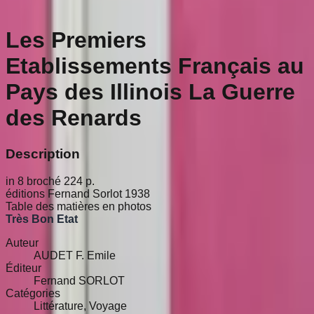
Les Premiers
Etablissements Français au
Pays des Illinois La Guerre
des Renards
Description
in 8 broché 224 p.
éditions Fernand Sorlot 1938
Table des matières en photos
Très Bon Etat
Auteur
AUDET F. Emile
Éditeur
Fernand SORLOT
Catégories
Littérature, Voyage