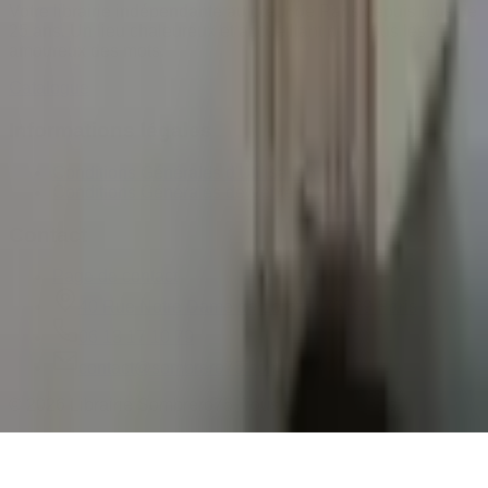
Votre librairie indépendante au cœur de Paris depuis plus de
25 ans. Un lieu chaleureux et accueillant pour tous les
amoureux des mots.
Catalogue
Informations légales
Conditions Générales d'Utilisation
Conditions Générales de Vente
Contact
Page de contact
40 Rue Notre Dame de Lorette, 75009 Paris
06 13 17 10 79
contact@sombrero75.com
©
2026
Librairie Sombrero75. Tous droits réservés.