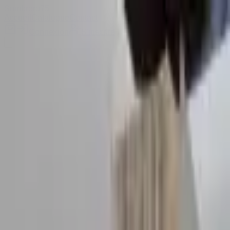
Sombrero
75
Accueil
Catalogue
Contact
Connexion
S'inscrire