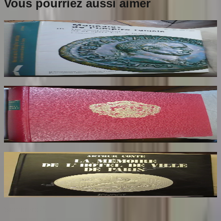
Vous pourriez aussi aimer
Catalogue Monnaies de l'Empire Romain.
Tome 3. Jean Baptiste Giard
GIARD Jean Baptiste
80
€
Armorial de la Ville de Paris. Dédicaces au
Maire de Paris
HERON DE VILLEFOSSE
85
€
La Mémoire de l'Hôtel de Ville de Paris
CONTE Arthur
26
€
Sombrero
75