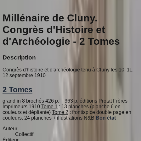
Millénaire de Cluny.
Congrès d'Histoire et
d'Archéologie - 2 Tomes
Description
Congrès d'histoire et d'archéologie tenu à Cluny les 10, 11,
12 septembre 1910
2 Tomes
grand in 8 brochés 426 p. + 363 p. éditions Protat Frères
Imprimeurs 1910
Tome 1
: 13 planches (planche 6 en
couleurs et dépliante)
Tome 2
: frontispice double page en
couleurs. 24 planches + illustrations N&B
Bon état
Auteur
Collectif
Éditeur