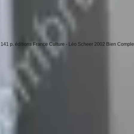
 plat - 141 p. éditions France Culture - Léo Scheer 2002 Bien Comp