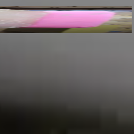
riginaux du Maître
x des mots.