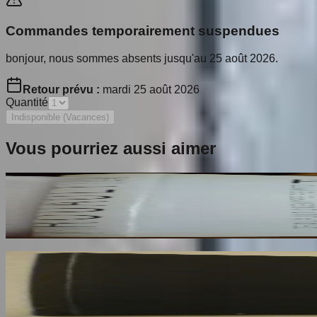
Commandes temporairement suspendues
bonjour, nous sommes absents jusqu'au 25 août 2026.
Retour prévu :
mardi 25 août 2026
Quantité
Indisponible (Vacances)
Vous pourriez aussi aimer
Rouault. L'Oeuvre Peint. Volume 2
ROUAULT Isabelle
170
€
Rotella. Dal Decollage alla Nuova Immagine
RESTANY Pierre
73
€