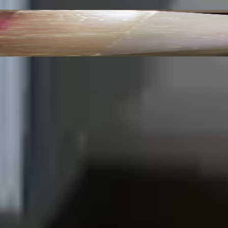
Reproductions en Fac Similé d'après les Dessins O
25 ans. Un lieu chaleureux et accueillant pour tous les amoureu