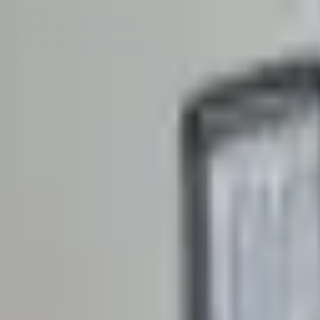
Sombrero
75
Accueil
Catalogue
Contact
Connexion
S'inscrire