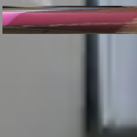
Les Dessins de F. Millet illustré de Cinquante 
BENEDITE Léonce
140
€
Sombrero
75
Votre librairie indépendante au cœur de Paris depuis plus de 
Catalogue
Informations légales
Conditions Générales d'Utilisation
Conditions Générales de Vente
Contact
Page de contact
40 Rue Notre Dame de Lorette, 75009 Paris
06 13 17 10 79