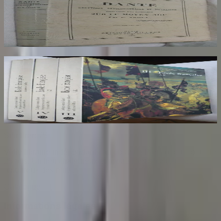
Socialiste
AROUX
30
€
Ecole Francaise. Catalogue Sommaire des
Peintures du Musée du Louvre et du Musée
d'Orsay. 3 Volumes : III, IV et V
COMPIN isabelle
70
€
Sombrero
75
Votre librairie indépendante au cœur de Paris depuis plus de
25 ans. Un lieu chaleureux et accueillant pour tous les
amoureux des mots.
Catalogue
Informations légales