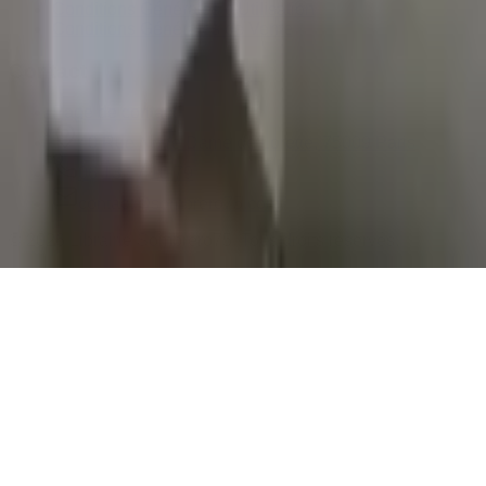
Conditions Générales d'Utilisation
Conditions Générales de Vente
Contact
Page de contact
40 Rue Notre Dame de Lorette, 75009 Paris
06 13 17 10 79
contact@sombrero75.com
©
2026
Librairie Sombrero75. Tous droits réservés.