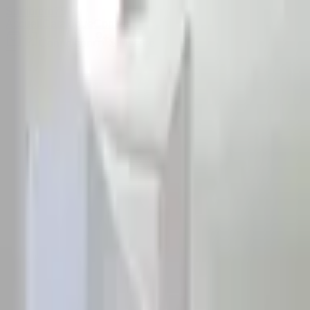
Sombrero
75
Accueil
Catalogue
Contact
Connexion
S'inscrire