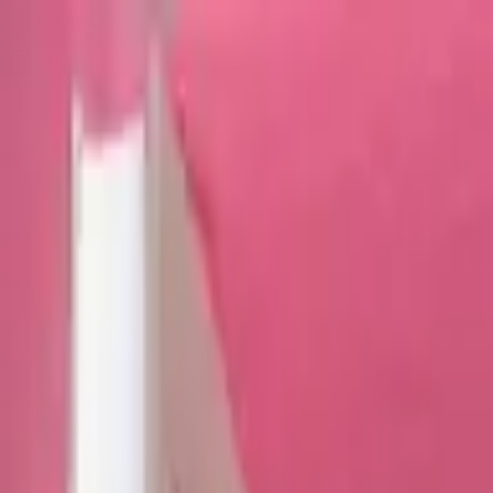
Sombrero
75
Accueil
Catalogue
Contact
Connexion
S'inscrire