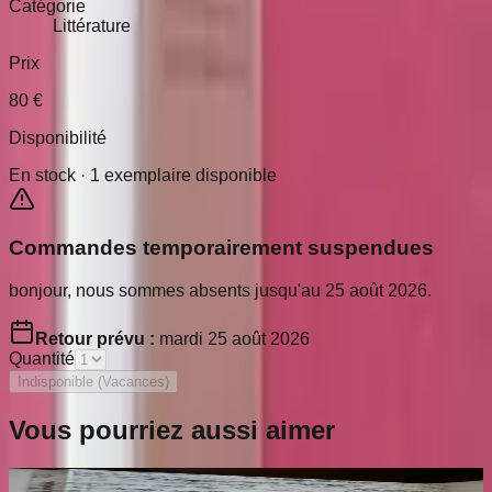
Catégorie
Littérature
Prix
80
€
Disponibilité
En stock ·
1
exemplaire disponible
Commandes temporairement suspendues
bonjour, nous sommes absents jusqu'au 25 août 2026.
Retour prévu :
mardi 25 août 2026
Quantité
Indisponible (Vacances)
Vous pourriez aussi aimer
Ailleurs