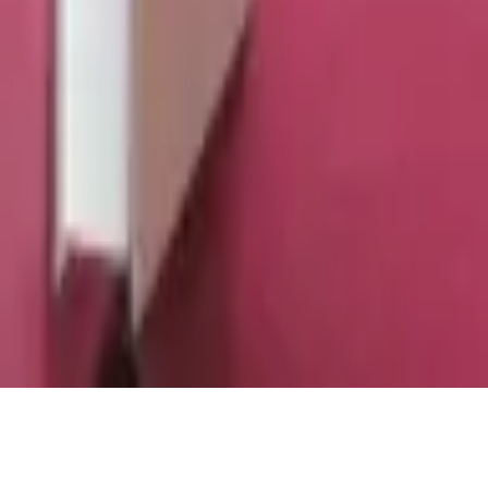
amoureux des mots.
Catalogue
Informations légales
Conditions Générales d'Utilisation
Conditions Générales de Vente
Contact
Page de contact
40 Rue Notre Dame de Lorette, 75009 Paris
06 13 17 10 79
contact@sombrero75.com
©
2026
Librairie Sombrero75. Tous droits réservés.