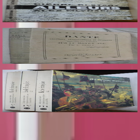
RESTANY Pierre
65
€
Dante Hérétique et Révolutionnaire et
Socialiste
AROUX
30
€
Ecole Francaise. Catalogue Sommaire des
Peintures du Musée du Louvre et du Musée
d'Orsay. 3 Volumes : III, IV et V
COMPIN isabelle
70
€
Sombrero
75
Votre librairie indépendante au cœur de Paris depuis plus de
25 ans. Un lieu chaleureux et accueillant pour tous les