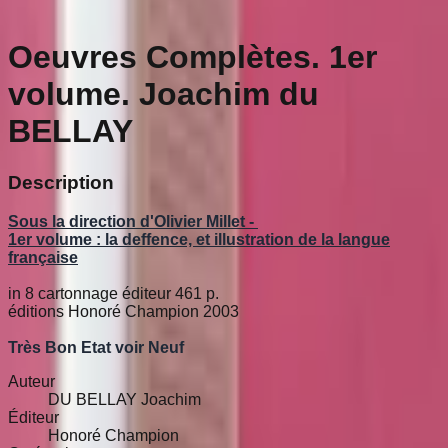
Oeuvres Complètes. 1er
volume. Joachim du
BELLAY
Description
Sous la direction d'Olivier Millet -
1er volume : la deffence, et illustration de la langue
française
in 8 cartonnage éditeur 461 p.
éditions Honoré Champion 2003
Très Bon Etat voir Neuf
Auteur
DU BELLAY Joachim
Éditeur
Honoré Champion