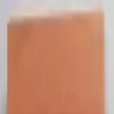
Sombrero
75
Accueil
Catalogue
Contact
Connexion
S'inscrire