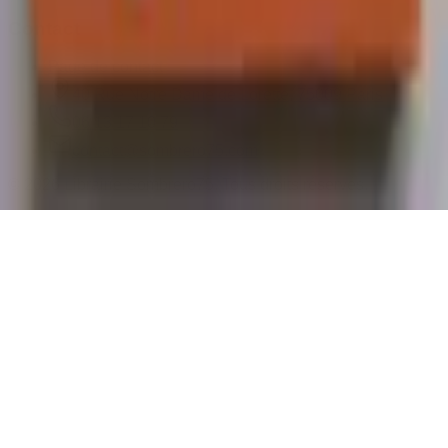
Contact
Page de contact
40 Rue Notre Dame de Lorette, 75009 Paris
06 13 17 10 79
contact@sombrero75.com
©
2026
Librairie Sombrero75. Tous droits réservés.