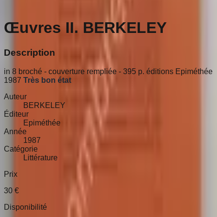
Œuvres II. BERKELEY
Description
in 8 broché - couverture rempliée - 395 p. éditions Epiméthée
1987
Très bon état
Auteur
BERKELEY
Éditeur
Epiméthée
Année
1987
Catégorie
Littérature
Prix
30
€
Disponibilité