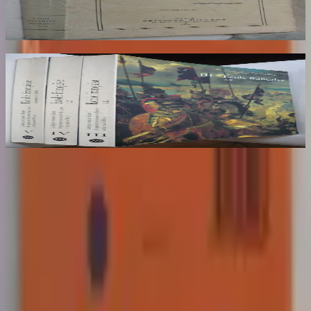
AROUX
30
€
Ecole Francaise. Catalogue Sommaire des
Peintures du Musée du Louvre et du Musée
d'Orsay. 3 Volumes : III, IV et V
COMPIN isabelle
70
€
Sombrero
75
Votre librairie indépendante au cœur de Paris depuis plus de
25 ans. Un lieu chaleureux et accueillant pour tous les
amoureux des mots.
Catalogue
Informations légales
Conditions Générales d'Utilisation
Conditions Générales de Vente